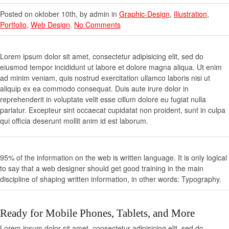
Posted on oktober 10th, by admin in
Graphic-Design
,
Illustration
,
Portfolio
,
Web Design
.
No Comments
Lorem ipsum dolor sit amet, consectetur adipisicing elit, sed do
eiusmod tempor incididunt ut labore et dolore magna aliqua. Ut enim
ad minim veniam, quis nostrud exercitation ullamco laboris nisi ut
aliquip ex ea commodo consequat. Duis aute irure dolor in
reprehenderit in voluptate velit esse cillum dolore eu fugiat nulla
pariatur. Excepteur sint occaecat cupidatat non proident, sunt in culpa
qui officia deserunt mollit anim id est laborum.
95% of the information on the web is written language. It is only logical
to say that a web designer should get good training in the main
discipline of shaping written information, in other words: Typography.
Ready for Mobile Phones, Tablets, and More
Lorem ipsum dolor sit amet, consectetur adipisicing elit, sed do