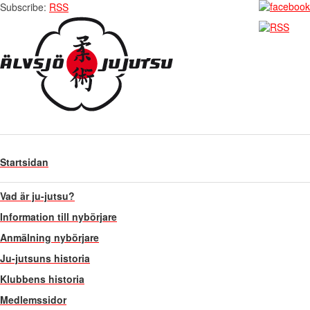
Subscribe:
RSS
Startsidan
Vad är ju-jutsu?
Information till nybörjare
Anmälning nybörjare
Ju-jutsuns historia
Klubbens historia
Medlemssidor