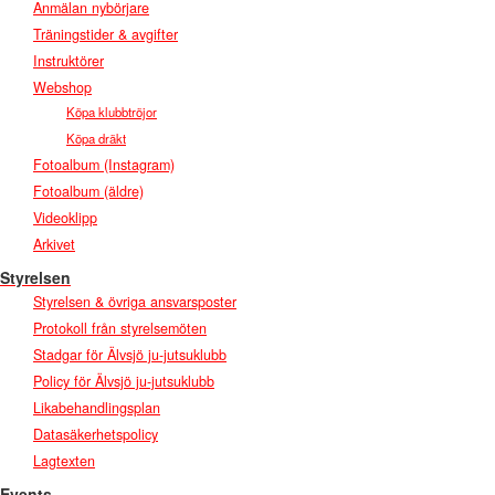
Anmälan nybörjare
Träningstider & avgifter
Instruktörer
Webshop
Köpa klubbtröjor
Köpa dräkt
Fotoalbum (Instagram)
Fotoalbum (äldre)
Videoklipp
Arkivet
Styrelsen
Styrelsen & övriga ansvarsposter
Protokoll från styrelsemöten
Stadgar för Älvsjö ju-jutsuklubb
Policy för Älvsjö ju-jutsuklubb
Likabehandlingsplan
Datasäkerhetspolicy
Lagtexten
Events