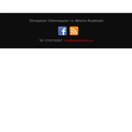
Träningslokal: Götlundagatan 10, Mittemot Älvsjöbadet
Tel: 0733700297,
info@alvsjojujutsu.se