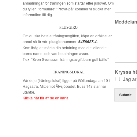
anmälningar för träningen som startar efter jullovet. Om
du fyller i formuläret ”Prova-på” kommer vi skicka mer
information till dig.
Meddela
PLUSGIRO
Om du ska betala träningsavgiften, köpa en dräkt eller
annat så är vårt plusgironummer:
6458627-4.
Kom ihåg att märka din betalning med ditt, eller ditt
barns namn, och vad betalningen avser.
T.ex: ”Sven Svensson. träningsavgift barn gult bälte”
Kryssa h
TRÄNINGSLOKAL
Jag är
Vår dojo (träningslokal) ligger på Götlundagatan 10 i
Hagsätra. Mitt emot Älvsjöbadet. Buss 143 stannar
utanför.
Submit
Klicka här för att se en karta