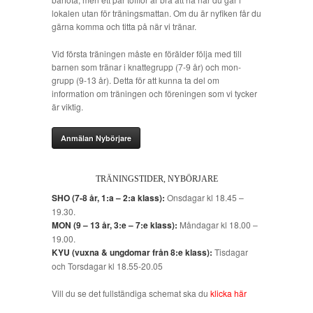
lokalen utan för träningsmattan. Om du är nyfiken får du
gärna komma och titta på när vi tränar.
Vid första träningen måste en förälder följa med till
barnen som tränar i knattegrupp (7-9 år) och mon-
grupp (9-13 år). Detta för att kunna ta del om
information om träningen och föreningen som vi tycker
är viktig.
Anmälan Nybörjare
TRÄNINGSTIDER, NYBÖRJARE
SHO (7-8 år, 1:a – 2:a klass):
Onsdagar kl 18.45 –
19.30.
MON (9 – 13 år, 3:e – 7:e klass):
Måndagar kl 18.00 –
19.00.
KYU (vuxna & ungdomar från 8:e klass):
Tisdagar
och Torsdagar kl 18.55-20.05
Vill du se det fullständiga schemat ska du
klicka här