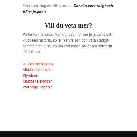
Men kom ihåg det viktigaste…
Det ska vara roligt och
träna ju-jutsu
Vill du veta mer?
På länkarna nedan kan du läsa mer om ju-jutsuns och
klubbens historia, kolla in styrelsen och våra stadgar
samt få mer kunskap om vad lagen säger om rätten till
självförsvar.
Ju-jutsuns historia
Klubbens historia
Styrelsen
Klubbens stadgar
Vad säger lagen?