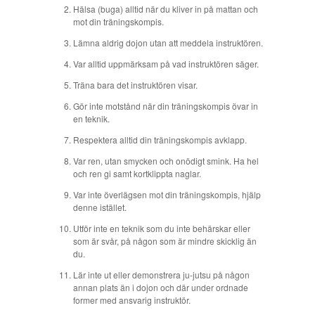
Hälsa (buga) alltid när du kliver in på mattan och
mot din träningskompis.
Lämna aldrig dojon utan att meddela instruktören.
Var alltid uppmärksam på vad instruktören säger.
Träna bara det instruktören visar.
Gör inte motstånd när din träningskompis övar in
en teknik.
Respektera alltid din träningskompis avklapp.
Var ren, utan smycken och onödigt smink. Ha hel
och ren gi samt kortklippta naglar.
Var inte överlägsen mot din träningskompis, hjälp
denne istället.
Utför inte en teknik som du inte behärskar eller
som är svår, på någon som är mindre skicklig än
du.
Lär inte ut eller demonstrera ju-jutsu på någon
annan plats än i dojon och där under ordnade
former med ansvarig instruktör.