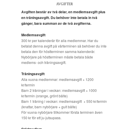
AVGIFTER
Avgiften består av två delar, en medlemsavgift plus
en träningsavgift. Du behöver inte betala in två
gånger, bara summan av de två avgifterna.
Medlemsavgift
300 kr per kalenderår för alla medlemmar. Har du
betalat denna avgift på vårterminen så behöver du inte
betala den för höstterminen samma kalenderår.
Nybörjare på höstterminen måste betala både
medlems- och träningsavgift.
Träningsavgift
Alla vuxna medlemmar: medlemsavgift + 1200
kr/termin
Barn 2 träningar i veckan: medlemsavgift + 1000
kr/termin (orange, grönt bälte)
Barn 1 träning i veckan: medlemsavgift + 550 kr/termin
(knattar, barn nybörjare + gult bälte)
För vuxna nybörjare tillkommer första terminen även
150 kr för ett ju-jutsupass.
Stödmedlem