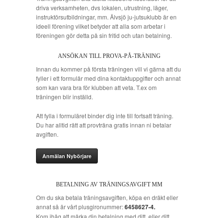
driva verksamheten, dvs lokalen, utrustning, läger,
instruktörsutbildningar, mm. Älvsjö ju-jutsuklubb är en
ideell förening vilket betyder att alla som arbetar i
föreningen gör detta på sin fritid och utan betalning.
ANSÖKAN TILL PROVA-PÅ-TRÄNING
Innan du kommer på första träningen vill vi gärna att du
fyller i ett formulär med dina kontaktuppgifter och annat
som kan vara bra för klubben att veta. T.ex om
träningen blir inställd.
Att fylla i formuläret binder dig inte till fortsatt träning.
Du har alltid rätt att provträna gratis innan ni betalar
avgiften.
Anmälan Nybörjare
BETALNING AV TRÄNINGSAVGIFT MM
Om du ska betala träningsavgiften, köpa en dräkt eller
annat så är vårt plusgironummer:
6458627-4.
Kom ihåg att märka din betalning med ditt, eller ditt