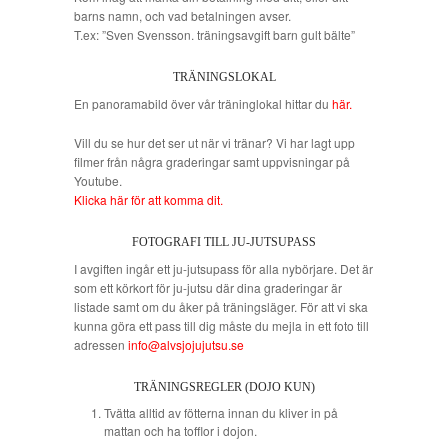
barns namn, och vad betalningen avser.
T.ex: ”Sven Svensson. träningsavgift barn gult bälte”
TRÄNINGSLOKAL
En panoramabild över vår träninglokal hittar du
här.
Vill du se hur det ser ut när vi tränar? Vi har lagt upp
filmer från några graderingar samt uppvisningar på
Youtube.
Klicka här för att komma dit.
FOTOGRAFI TILL JU-JUTSUPASS
I avgiften ingår ett ju-jutsupass för alla nybörjare. Det är
som ett körkort för ju-jutsu där dina graderingar är
listade samt om du åker på träningsläger. För att vi ska
kunna göra ett pass till dig måste du mejla in ett foto till
adressen
info@alvsjojujutsu.se
TRÄNINGSREGLER (DOJO KUN)
Tvätta alltid av fötterna innan du kliver in på
mattan och ha tofflor i dojon.