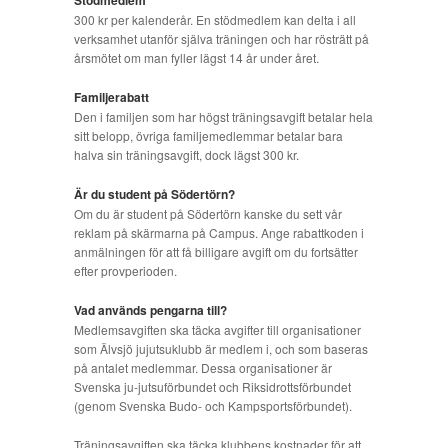
300 kr per kalenderår. En stödmedlem kan delta i all
verksamhet utanför själva träningen och har rösträtt på
årsmötet om man fyller lägst 14 år under året.
Familjerabatt
Den i familjen som har högst träningsavgift betalar hela
sitt belopp, övriga familjemedlemmar betalar bara
halva sin träningsavgift, dock lägst 300 kr.
Är du student på Södertörn?
Om du är student på Södertörn kanske du sett vår
reklam på skärmarna på Campus. Ange rabattkoden i
anmälningen för att få billigare avgift om du fortsätter
efter provperioden.
Vad används pengarna till?
Medlemsavgiften ska täcka avgifter till organisationer
som Älvsjö jujutsuklubb är medlem i, och som baseras
på antalet medlemmar. Dessa organisationer är
Svenska ju-jutsuförbundet och Riksidrottsförbundet
(genom Svenska Budo- och Kampsportsförbundet).
Träningsavgiften ska täcka klubbens kostnader för att