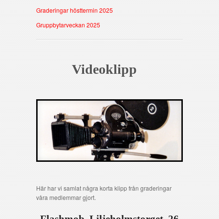
Graderingar hösttermin 2025
Gruppbytarveckan 2025
Videoklipp
Här har vi samlat några korta klipp från graderingar
våra medlemmar gjort.