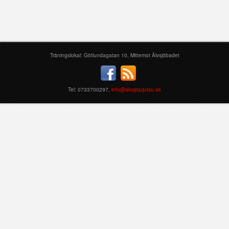
Träningslokal: Götlundagatan 10, Mittemot Älvsjöbadet
Tel: 0733700297,
info@alvsjojujutsu.se