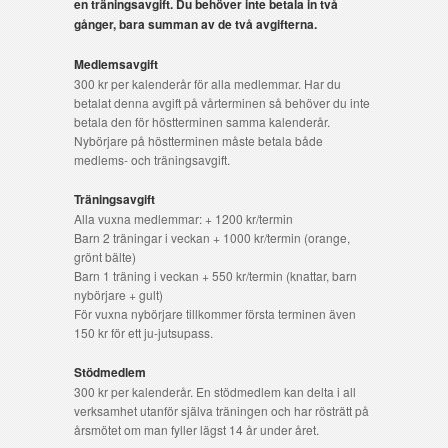
en träningsavgift. Du behöver inte betala in två
gånger, bara summan av de två avgifterna.
Medlemsavgift
300 kr per kalenderår för alla medlemmar. Har du
betalat denna avgift på vårterminen så behöver du inte
betala den för höstterminen samma kalenderår.
Nybörjare på höstterminen måste betala både
medlems- och träningsavgift.
Träningsavgift
Alla vuxna medlemmar: + 1200 kr/termin
Barn 2 träningar i veckan + 1000 kr/termin (orange,
grönt bälte)
Barn 1 träning i veckan + 550 kr/termin (knattar, barn
nybörjare + gult)
För vuxna nybörjare tillkommer första terminen även
150 kr för ett ju-jutsupass.
Stödmedlem
300 kr per kalenderår. En stödmedlem kan delta i all
verksamhet utanför själva träningen och har rösträtt på
årsmötet om man fyller lägst 14 år under året.