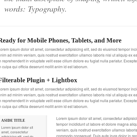
words: Typography.
Ready for Mobile Phones, Tablets, and More
orem ipsum dolor sit amet, consectetur adipisicing elit, sed do eiusmod tempor inci
nim ad minim veniam, quis nostrud exercitation ullamco laboris nisi ut aliquip ex
n reprehenderit in voluptate velit esse cillum dolore eu fugiat nulla pariatur. Except
n culpa qui officia deserunt mollit anim id est laborum.
Filterable Plugin + Lightbox
orem ipsum dolor sit amet, consectetur adipisicing elit, sed do eiusmod tempor inci
nim ad minim veniam, quis nostrud exercitation ullamco laboris nisi ut aliquip ex
n reprehenderit in voluptate velit esse cillum dolore eu fugiat nulla pariatur. Except
n culpa qui officia deserunt mollit anim id est laborum.
Lorem ipsum dolor sit amet, consectetur adipisic
ASIDE TITLE
tempor incididunt ut labore et dolore magna ali
Lorem ipsum dolor sit
veniam, quis nostrud exercitation ullamco laboris 
amet, consectetur
commodo consequat. Duis aute irure dolor in rep
adipisicing elit, sed do