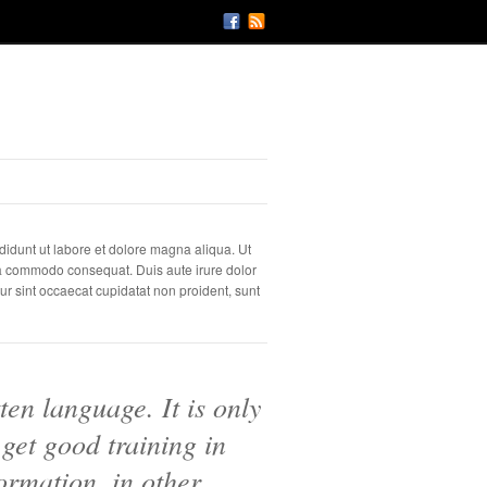
didunt ut labore et dolore magna aliqua. Ut
 ea commodo consequat. Duis aute irure dolor
eur sint occaecat cupidatat non proident, sunt
ten language. It is only
 get good training in
ormation, in other