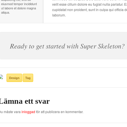
eiusmod tempor incididunt
velit esse cillum dolore eu fugiat nulla pariatur. 
ut labore et dolore magna
cupidatat non proident, sunt in culpa qui officia d
aliqua.
laborum.
Ready to get started with Super Skeleton?
Design
Tag
Lämna ett svar
Du måste vara
inloggad
för att publicera en kommentar.