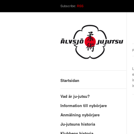
Subscribe:
RSS
P
L
e
i
Startsidan
i
Vad är ju-jutsu?
Information till nybörjare
Anmälning nybörjare
Ju-jutsuns historia
Klubbens historia