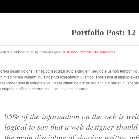
Portfolio Post: 12
osted on oktober 10th, by makedesign in
Illustration
,
Portfolio
.
No Comments
orem ipsum dolor sit amet, consectetur adipisicing elit, sed do eiusmod tempor inci
nim ad minim veniam, quis nostrud exercitation ullamco laboris nisi ut aliquip ex
n reprehenderit in voluptate velit esse cillum dolore eu fugiat nulla pariatur. Except
n culpa qui officia deserunt mollit anim id est laborum.
95% of the information on the web is writ
logical to say that a web designer should
the main discipline of shaping written inf