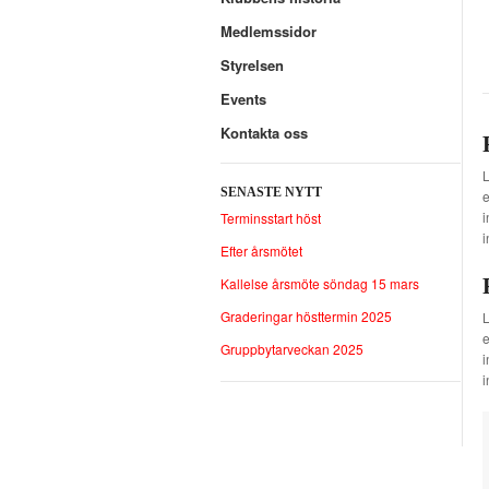
Medlemssidor
Styrelsen
Events
Kontakta oss
L
SENASTE NYTT
e
i
Terminsstart höst
i
Efter årsmötet
Kallelse årsmöte söndag 15 mars
Graderingar hösttermin 2025
L
e
Gruppbytarveckan 2025
i
i