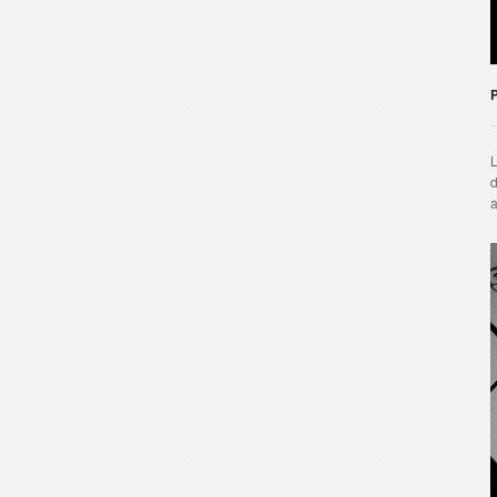
L
d
a