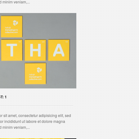
d minim veniam,...
T: 1
 sit amet, consectetur adipisicing elit, sed
r incididunt ut labore et dolore magna
d minim veniam,...