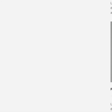
L
d
a
L
d