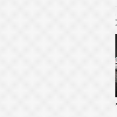
L
d
a