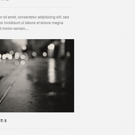
 sit amet, consectetur adipisicing elit, sed
r incididunt ut labore et dolore magna
d minim veniam,...
T: 5