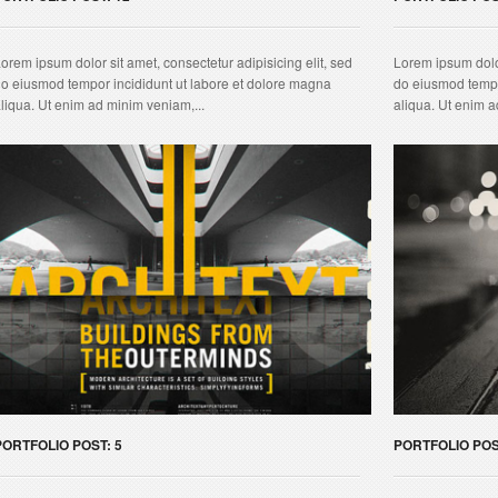
orem ipsum dolor sit amet, consectetur adipisicing elit, sed
Lorem ipsum dolor
o eiusmod tempor incididunt ut labore et dolore magna
do eiusmod tempo
liqua. Ut enim ad minim veniam,...
aliqua. Ut enim a
PORTFOLIO POST: 5
PORTFOLIO POS