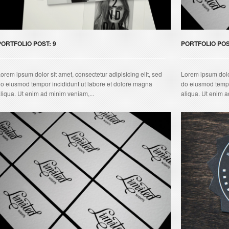
PORTFOLIO POST: 9
PORTFOLIO POS
orem ipsum dolor sit amet, consectetur adipisicing elit, sed
Lorem ipsum dolor
o eiusmod tempor incididunt ut labore et dolore magna
do eiusmod tempo
liqua. Ut enim ad minim veniam,...
aliqua. Ut enim a