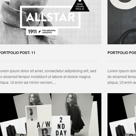
PORTFOLIO POST: 11
PORTFOLIO POS
orem ipsum dolor sit amet, consectetur adipisicing elit, sed
Lorem ipsum dolor
o eiusmod tempor incididunt ut labore et dolore magna
do eiusmod tempo
liqua. Ut enim ad minim veniam,...
aliqua. Ut enim a