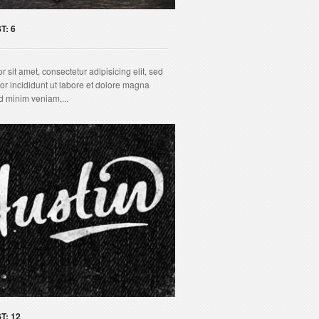
T: 6
 sit amet, consectetur adipisicing elit, sed
r incididunt ut labore et dolore magna
d minim veniam,...
T: 12