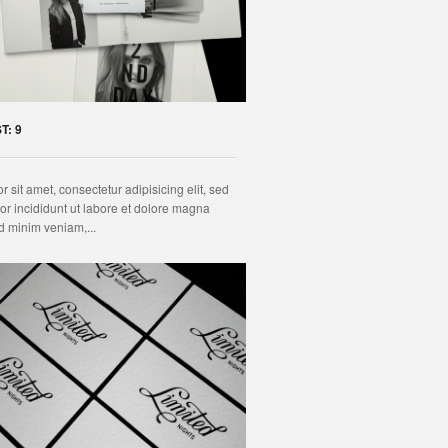
T: 9
 sit amet, consectetur adipisicing elit, sed
r incididunt ut labore et dolore magna
d minim veniam,...