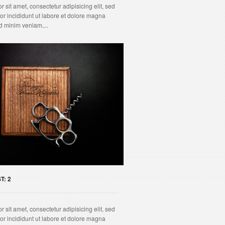
 sit amet, consectetur adipisicing elit, sed
r incididunt ut labore et dolore magna
d minim veniam,...
T: 2
 sit amet, consectetur adipisicing elit, sed
r incididunt ut labore et dolore magna