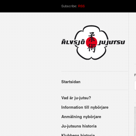
Subscribe:
RSS
F
Startsidan
Vad är ju-jutsu?
Information till nybörjare
Anmälning nybörjare
Ju-jutsuns historia
Klubbens historia