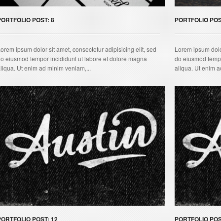
PORTFOLIO POST: 8
PORTFOLIO POS
orem ipsum dolor sit amet, consectetur adipisicing elit, sed
Lorem ipsum dolor
o eiusmod tempor incididunt ut labore et dolore magna
do eiusmod tempo
liqua. Ut enim ad minim veniam,...
aliqua. Ut enim a
PORTFOLIO POST: 12
PORTFOLIO POS