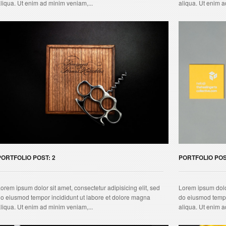
liqua. Ut enim ad minim veniam,...
aliqua. Ut enim a
PORTFOLIO POST: 2
PORTFOLIO POS
orem ipsum dolor sit amet, consectetur adipisicing elit, sed
Lorem ipsum dolor
o eiusmod tempor incididunt ut labore et dolore magna
do eiusmod tempo
liqua. Ut enim ad minim veniam,...
aliqua. Ut enim a