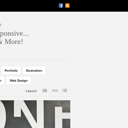
O
ponsive...
 & More!
Portfolio
Illustration
n
Web Design
Layout: