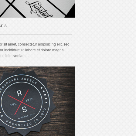
T: 8
 sit amet, consectetur adipisicing elit, sed
r incididunt ut labore et dolore magna
d minim veniam,...