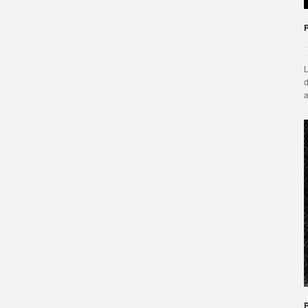
L
d
a