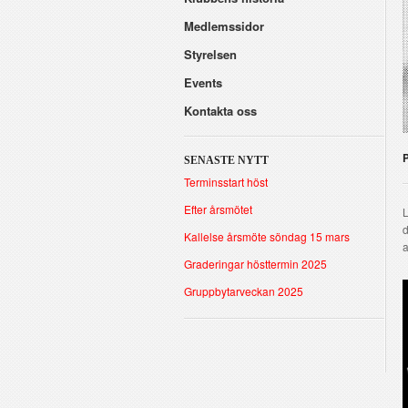
Medlemssidor
Styrelsen
Events
Kontakta oss
SENASTE NYTT
Terminsstart höst
Efter årsmötet
L
d
Kallelse årsmöte söndag 15 mars
a
Graderingar hösttermin 2025
Gruppbytarveckan 2025