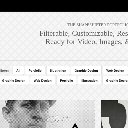
THE SHAPESHIFTER PORTFOLI
Filterable, Customizable, Res
Ready for Video, Images,
ilters:
All
Portfolio
Illustration
Graphic Design
Web Design
Graphic Design
Web Design
Portfolio
Illustration
Graphic Desig