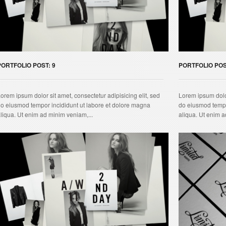
PORTFOLIO POST: 9
PORTFOLIO POS
orem ipsum dolor sit amet, consectetur adipisicing elit, sed
Lorem ipsum dolor
o eiusmod tempor incididunt ut labore et dolore magna
do eiusmod tempo
liqua. Ut enim ad minim veniam,...
aliqua. Ut enim a