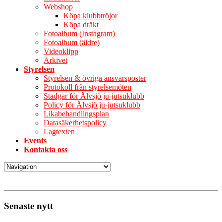
Webshop
Köpa klubbtröjor
Köpa dräkt
Fotoalbum (Instagram)
Fotoalbum (äldre)
Videoklipp
Arkivet
Styrelsen
Styrelsen & övriga ansvarsposter
Protokoll från styrelsemöten
Stadgar för Älvsjö ju-jutsuklubb
Policy för Älvsjö ju-jutsuklubb
Likabehandlingsplan
Datasäkerhetspolicy
Lagtexten
Events
Kontakta oss
Senaste nytt