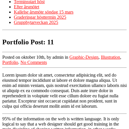
Terminsstart höst
Efter årsmötet
Kallelse årsmöte söndag 15 mars
Graderingar hösttermin 2025
Gruppbytarveckan 2025
Portfolio Post: 11
Posted on oktober 10th, by admin in
Graphic-Design
,
Illustration
,
Portfolio
.
No Comments
Lorem ipsum dolor sit amet, consectetur adipisicing elit, sed do
eiusmod tempor incididunt ut labore et dolore magna aliqua. Ut
enim ad minim veniam, quis nostrud exercitation ullamco laboris nisi
ut aliquip ex ea commodo consequat. Duis aute irure dolor in
reprehenderit in voluptate velit esse cillum dolore eu fugiat nulla
pariatur. Excepteur sint occaecat cupidatat non proident, sunt in
culpa qui officia deserunt mollit anim id est laborum.
95% of the information on the web is written language. It is only
logical to say that a web designer should get good training in the