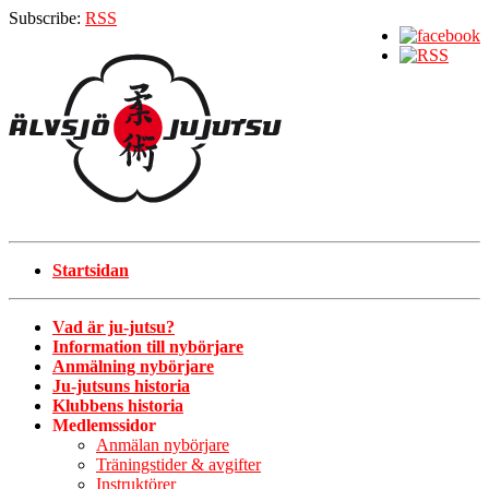
Subscribe:
RSS
Startsidan
Vad är ju-jutsu?
Information till nybörjare
Anmälning nybörjare
Ju-jutsuns historia
Klubbens historia
Medlemssidor
Anmälan nybörjare
Träningstider & avgifter
Instruktörer