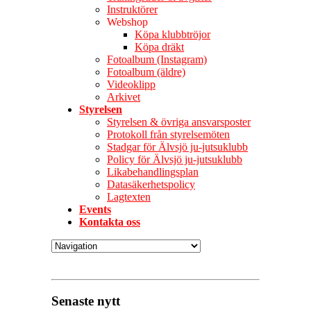
Instruktörer
Webshop
Köpa klubbtröjor
Köpa dräkt
Fotoalbum (Instagram)
Fotoalbum (äldre)
Videoklipp
Arkivet
Styrelsen
Styrelsen & övriga ansvarsposter
Protokoll från styrelsemöten
Stadgar för Älvsjö ju-jutsuklubb
Policy för Älvsjö ju-jutsuklubb
Likabehandlingsplan
Datasäkerhetspolicy
Lagtexten
Events
Kontakta oss
Senaste nytt