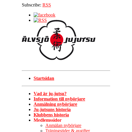
Subscribe:
RSS
Startsidan
Vad är ju-jutsu?
Information till nybörjare
Anmälning nybörjare
Ju-jutsuns historia
Klubbens historia
Medlemssidor
Anmälan nybörjare
Träningstider & avgifter