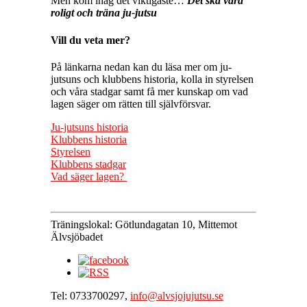
Men kom ihåg det viktigaste…
Det ska vara
roligt och träna ju-jutsu
Vill du veta mer?
På länkarna nedan kan du läsa mer om ju-
jutsuns och klubbens historia, kolla in styrelsen
och våra stadgar samt få mer kunskap om vad
lagen säger om rätten till självförsvar.
Ju-jutsuns historia
Klubbens historia
Styrelsen
Klubbens stadgar
Vad säger lagen?
Träningslokal: Götlundagatan 10, Mittemot
Älvsjöbadet
Tel: 0733700297,
info@alvsjojujutsu.se