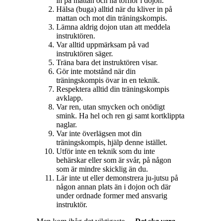
in på mattan och ha tofflor i dojon.
Hälsa (buga) alltid när du kliver in på
mattan och mot din träningskompis.
Lämna aldrig dojon utan att meddela
instruktören.
Var alltid uppmärksam på vad
instruktören säger.
Träna bara det instruktören visar.
Gör inte motstånd när din
träningskompis övar in en teknik.
Respektera alltid din träningskompis
avklapp.
Var ren, utan smycken och onödigt
smink. Ha hel och ren gi samt kortklippta
naglar.
Var inte överlägsen mot din
träningskompis, hjälp denne istället.
Utför inte en teknik som du inte
behärskar eller som är svår, på någon
som är mindre skicklig än du.
Lär inte ut eller demonstrera ju-jutsu på
någon annan plats än i dojon och där
under ordnade former med ansvarig
instruktör.