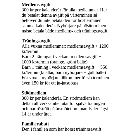
Medlemsavgift
300 kr per kalenderår för alla medlemmar. Har
du betalat denna avgift på vårterminen så
behöver du inte betala den för höstterminen
samma kalenderår. Nybörjare på höstterminen
måste betala både medlems- och träningsavgift.
Träningsavgift
Alla vuxna medlemmar: medlemsavgift + 1200
kr/termin
Barn 2 träningar i veckan: medlemsavgift +
1000 kr/termin (orange, grönt bälte)
Barn 1 träning i veckan: medlemsavgift + 550
kr/termin (knattar, barn nybörjare + gult bälte)
För vuxna nybörjare tillkommer första terminen
även 150 kr för ett ju-jutsupass.
Stödmedlem
300 kr per kalenderår. En stödmedlem kan
delta i all verksamhet utanför själva träningen
och har rösträtt på årsmötet om man fyller lägst
14 år under året.
Familjerabatt
Den i familjen som har högst träningsavgift