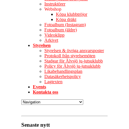
Instruktörer
Webshop
Köpa klubbtröjor
Köpa dräkt
Fotoalbum (Instagram)
Fotoalbum (äldre)
Videoklipp
Arkivet
Styrelsen
Styrelsen & övriga ansvarsposter
Protokoll från styrelsemöten
Stadgar för Älvsjö ju-jutsuklubb
Policy för Älvsjö ju-jutsuklubb
Likabehandlingsplan
Datasäkerhetspolicy
Lagtexten
Events
Kontakta oss
Senaste nytt