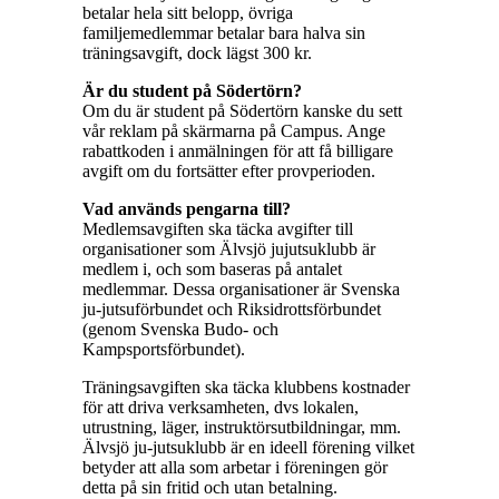
betalar hela sitt belopp, övriga
familjemedlemmar betalar bara halva sin
träningsavgift, dock lägst 300 kr.
Är du student på Södertörn?
Om du är student på Södertörn kanske du sett
vår reklam på skärmarna på Campus. Ange
rabattkoden i anmälningen för att få billigare
avgift om du fortsätter efter provperioden.
Vad används pengarna till?
Medlemsavgiften ska täcka avgifter till
organisationer som Älvsjö jujutsuklubb är
medlem i, och som baseras på antalet
medlemmar. Dessa organisationer är Svenska
ju-jutsuförbundet och Riksidrottsförbundet
(genom Svenska Budo- och
Kampsportsförbundet).
Träningsavgiften ska täcka klubbens kostnader
för att driva verksamheten, dvs lokalen,
utrustning, läger, instruktörsutbildningar, mm.
Älvsjö ju-jutsuklubb är en ideell förening vilket
betyder att alla som arbetar i föreningen gör
detta på sin fritid och utan betalning.