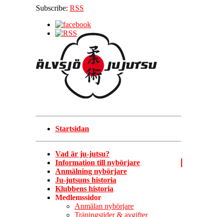
Subscribe:
RSS
Startsidan
Vad är ju-jutsu?
Information till nybörjare
Anmälning nybörjare
Ju-jutsuns historia
Klubbens historia
Medlemssidor
Anmälan nybörjare
Träningstider & avgifter