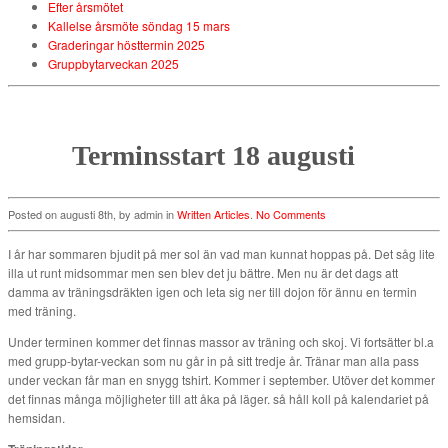
Efter årsmötet
Kallelse årsmöte söndag 15 mars
Graderingar hösttermin 2025
Gruppbytarveckan 2025
Terminsstart 18 augusti
Posted on augusti 8th, by admin in
Written Articles
.
No Comments
I år har sommaren bjudit på mer sol än vad man kunnat hoppas på. Det såg lite
illa ut runt midsommar men sen blev det ju bättre. Men nu är det dags att
damma av träningsdräkten igen och leta sig ner till dojon för ännu en termin
med träning.
Under terminen kommer det finnas massor av träning och skoj. Vi fortsätter bl.a
med grupp-bytar-veckan som nu går in på sitt tredje år. Tränar man alla pass
under veckan får man en snygg tshirt. Kommer i september. Utöver det kommer
det finnas många möjligheter till att åka på läger. så håll koll på kalendariet på
hemsidan.