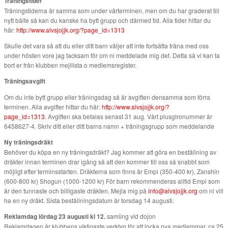
Träningstider
Träningstiderna är samma som under vårterminen, men om du har graderat till
nytt bälte så kan du kanske ha bytt grupp och därmed tid. Alla tider hittar du
här:
http://www.alvsjojjk.org/?page_id=1313
Skulle det vara så att du eller ditt barn väljer att inte fortsätta träna med oss
under hösten vore jag tacksam för om ni meddelade mig det. Detta så vi kan ta
bort er från klubben mejllista o medlemsregister.
Träningsavgift
Om du inte bytt grupp eller träningsdag så är avgiften densamma som förra
terminen. Alla avgifter hittar du här:
http://www.alvsjojjk.org/?
page_id=1313
. Avgiften ska betalas senast 31 aug. Vårt plusgironummer är
6458627-4. Skriv ditt eller ditt barns namn + träningsgrupp som meddelande
Ny träningsdräkt
Behöver du köpa en ny träningsdräkt? Jag kommer att göra en beställning av
dräkter innan terminen drar igång så att den kommer till oss så snabbt som
möjligt efter terminsstarten. Dräkterna som finns är Empi (350-400 kr), Zanshin
(600-800 kr) Shogun (1000-1200 kr) För barn rekommenderas alltid Empi som
är den tunnaste och billigaste dräkten. Mejla mig på
info@alvsjojjk.org
om ni vill
ha en ny dräkt. Sista beställningsdatum är torsdag 14 augusti.
Reklamdag lördag 23 augusti kl 12.
samling vid dojon
Reklamdagen är klubbens viktigaste verktyg för att locka nya medlemmar. ca 25