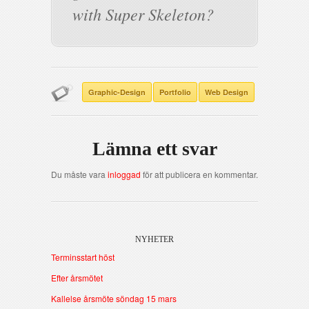
with Super Skeleton?
Graphic-Design
Portfolio
Web Design
Lämna ett svar
Du måste vara
inloggad
för att publicera en kommentar.
NYHETER
Terminsstart höst
Efter årsmötet
Kallelse årsmöte söndag 15 mars