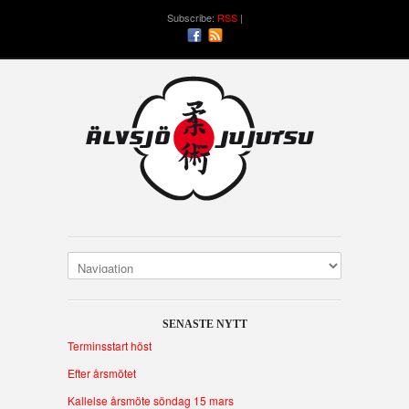
Subscribe:
RSS
SENASTE NYTT
Terminsstart höst
Efter årsmötet
Kallelse årsmöte söndag 15 mars