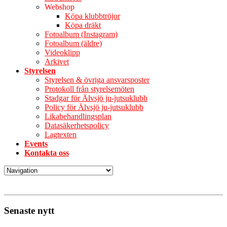
Webshop
Köpa klubbtröjor
Köpa dräkt
Fotoalbum (Instagram)
Fotoalbum (äldre)
Videoklipp
Arkivet
Styrelsen
Styrelsen & övriga ansvarsposter
Protokoll från styrelsemöten
Stadgar för Älvsjö ju-jutsuklubb
Policy för Älvsjö ju-jutsuklubb
Likabehandlingsplan
Datasäkerhetspolicy
Lagtexten
Events
Kontakta oss
Senaste nytt