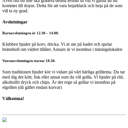
Även om du inte ska gradera denna termin så vill vi gärna att du
kommer till dojon. Detta för att vara hejarklack och heja på de som
vill ta ny grad.
Avslutningar
Barnavslutningen är 12.30 – 14.00.
Klubben bjuder på korv, dricka. Vi är ute på badet och spelar
brännboll om vädret tillåter. Annars är vi inomhus i träningslokalen
Vuxenavslutningen startar 18.30.
Som traditionen bjuder kör vi vidare på vårt härliga grilltema. Du tar
med dig det kött, fisk eller annat som du vill grilla. Vi bjuder på eld,
alkoholfri dryck och chips. Är det regn så grillar vi inomhus på
elgrillen (då gäller endast korvar)
Välkomna!