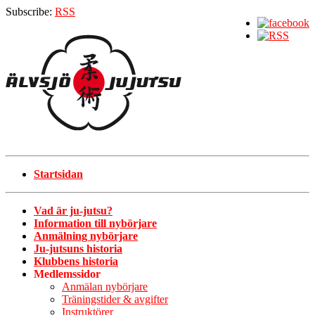
Subscribe:
RSS
Startsidan
Vad är ju-jutsu?
Information till nybörjare
Anmälning nybörjare
Ju-jutsuns historia
Klubbens historia
Medlemssidor
Anmälan nybörjare
Träningstider & avgifter
Instruktörer