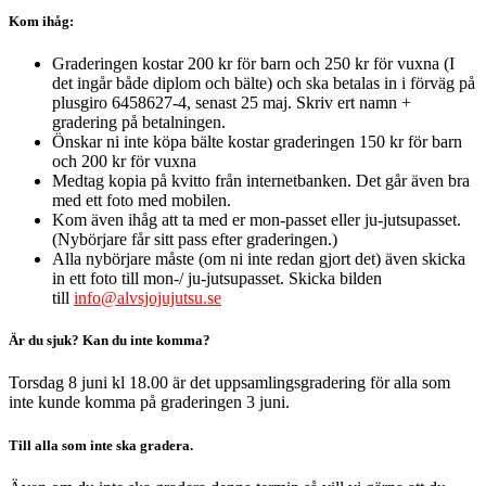
Kom ihåg:
Graderingen kostar 200 kr för barn och 250 kr för vuxna (I
det ingår både diplom och bälte) och ska betalas in i förväg på
plusgiro 6458627-4, senast 25 maj. Skriv ert namn +
gradering på betalningen.
Önskar ni inte köpa bälte kostar graderingen 150 kr för barn
och 200 kr för vuxna
Medtag kopia på kvitto från internetbanken. Det går även bra
med ett foto med mobilen.
Kom även ihåg att ta med er mon-passet eller ju-jutsupasset.
(Nybörjare får sitt pass efter graderingen.)
Alla nybörjare måste (om ni inte redan gjort det) även skicka
in ett foto till mon-/ ju-jutsupasset. Skicka bilden
till
info@alvsjojujutsu.se
Är du sjuk? Kan du inte komma?
Torsdag 8 juni kl 18.00 är det uppsamlingsgradering för alla som
inte kunde komma på graderingen 3 juni.
Till alla som inte ska gradera.