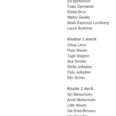
Ed Björkström
Tuwa Gjerswold
Eloise Brun
Walter Gedda
Neah Espinoza Lundberg
Laura Acatrinei
Knattar 1 streck
Olivia Limin
Pixie Westin
Tage Solgren
Ava Smeds
Stella Jelksäter
Felix Jelksäter
Elin Grüter
Knatte 2 steck
Siri Wetterholm
Arvid Wetterholm
Lilith Westin
Ida Kristoffersson