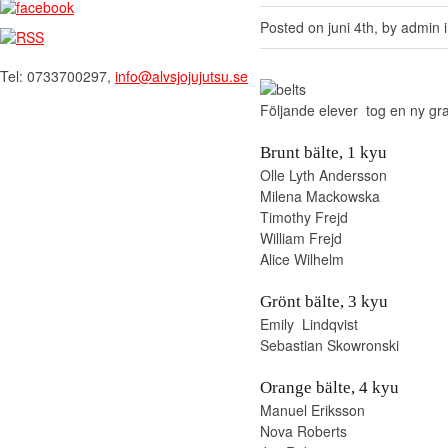
Posted on juni 4th, by admin 
Tel: 0733700297,
info@alvsjojujutsu.se
Följande elever tog en ny gr
Brunt bälte, 1 kyu
Olle Lyth Andersson
Milena Mackowska
Timothy Frejd
William Frejd
Alice Wilhelm
Grönt bälte, 3 kyu
Emily Lindqvist
Sebastian Skowronski
Orange bälte, 4 kyu
Manuel Eriksson
Nova Roberts