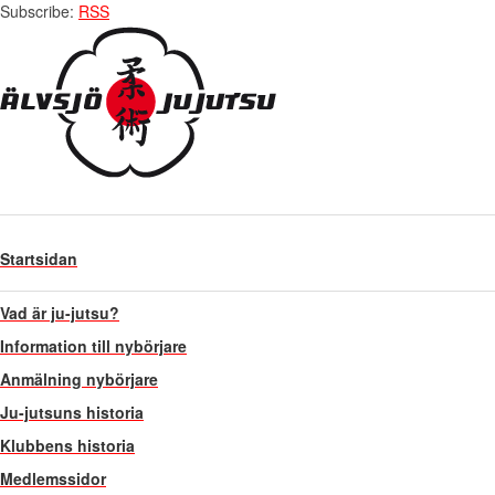
Subscribe:
RSS
Startsidan
Vad är ju-jutsu?
Information till nybörjare
Anmälning nybörjare
Ju-jutsuns historia
Klubbens historia
Medlemssidor