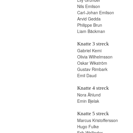
Lily Grunder
Nils Emilson
Carl-Johan Emilson
Arvid Gedda
Philippe Brun
Liam Bäckman
Knatte 3 streck
Gabriel Kemi
Olivia Wilhelmsson
Oskar Wikström
Gustav Rimbark
Emil Daud
Knatte 4 streck
Nora Åhlund
Emin Bjelak
Knatte 5 streck
Marcus Kristoffersson
Hugo Fulke
Erik Wallinder