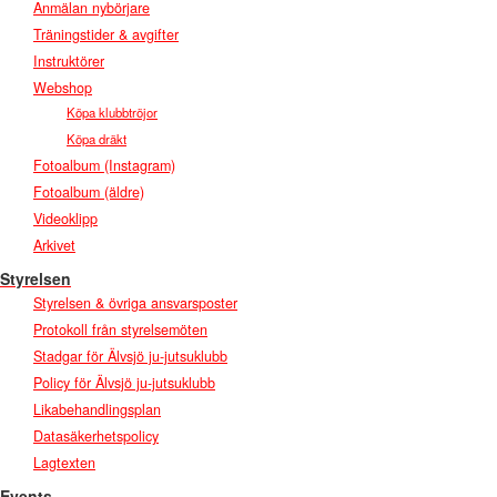
Anmälan nybörjare
Träningstider & avgifter
Instruktörer
Webshop
Köpa klubbtröjor
Köpa dräkt
Fotoalbum (Instagram)
Fotoalbum (äldre)
Videoklipp
Arkivet
Styrelsen
Styrelsen & övriga ansvarsposter
Protokoll från styrelsemöten
Stadgar för Älvsjö ju-jutsuklubb
Policy för Älvsjö ju-jutsuklubb
Likabehandlingsplan
Datasäkerhetspolicy
Lagtexten
Events