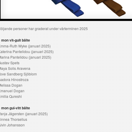
öljande personer har graderat under vårterminen 2025
 mon vit-gult bälte
Emma-Ruth Wyke (januari 2025)
aterina Pantelidou (januari 2025)
arina Pantelidou (januari 2025)
ustav Spets
Maya Solis Aravena
Tove Sandberg Sjöblom
sadora Hinostroza
Melissa Dogan
Emanuel Dogan
milia Qureshi
 mon gul-vitt bälte
anja Jägersten (januari 2025)
innea Thorselius
lvin Johansson