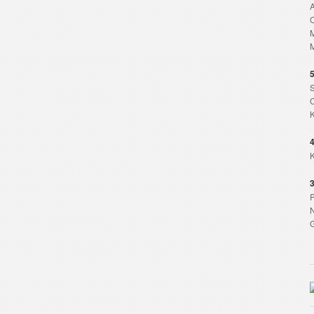
A
M
5
S
K
4
K
3
P
N