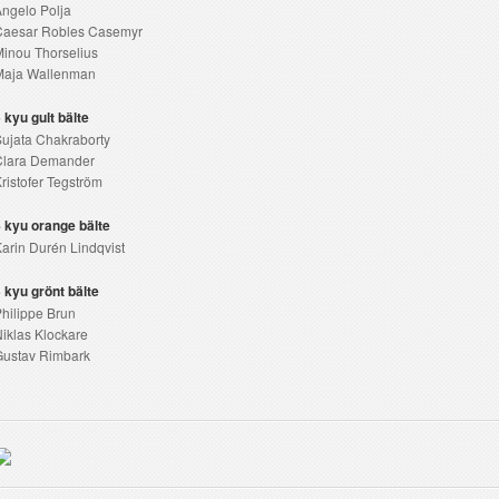
ngelo Polja
Caesar Robles Casemyr
inou Thorselius
Maja Wallenman
 kyu gult bälte
ujata Chakraborty
Clara Demander
ristofer Tegström
 kyu orange bälte
arin Durén Lindqvist
 kyu grönt bälte
hilippe Brun
iklas Klockare
Gustav Rimbark