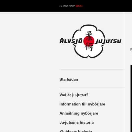
Subscribe:
RSS
P
Startsidan
Vad är ju-jutsu?
Information till nybörjare
Anmälning nybörjare
Ju-jutsuns historia
Klubbens historia