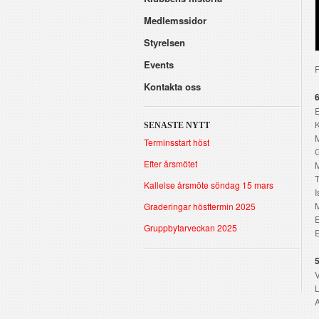
Medlemssidor
Styrelsen
Events
F
Kontakta oss
6
K
SENASTE NYTT
M
Terminsstart höst
G
Efter årsmötet
Kallelse årsmöte söndag 15 mars
I
Graderingar hösttermin 2025
Gruppbytarveckan 2025
E
5
V
L
A