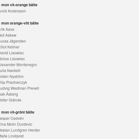
 mon vit-orange bälte
rvid Andersson
 mon orange-vitt bälte
rik Aava
Ted Askew
ucas Jägersten
lliot Kellner
avid Lisowiec
icloe Lisowiec
Alexander Montenegro
ulia Nardelli
ixten Nyström
ilip Pracharczyk
udvig Westman Prevell
sak Åsberg
alter Grände
 mon vit-grönt bälte
Jesper Cedvén
lna Molin Durdevic
Ossian Lundgren Herder
alte Lindqvist