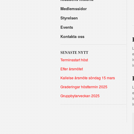
Medlemssidor
Styrelsen
Events
Kontakta oss
L
SENASTE NYTT
e
i
Terminsstart höst
i
Efter årsmötet
Kallelse årsmöte söndag 15 mars
Graderingar hösttermin 2025
L
e
Gruppbytarveckan 2025
i
i