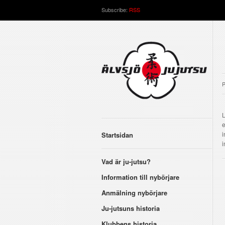
Subscribe:
RSS
P
L
e
i
Startsidan
i
Vad är ju-jutsu?
Information till nybörjare
Anmälning nybörjare
Ju-jutsuns historia
Klubbens historia