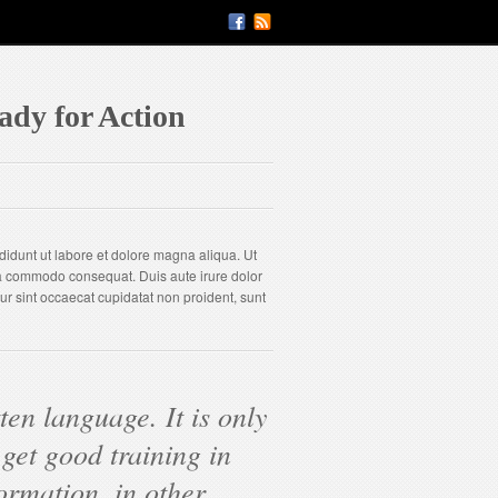
ady for Action
didunt ut labore et dolore magna aliqua. Ut
 ea commodo consequat. Duis aute irure dolor
eur sint occaecat cupidatat non proident, sunt
ten language. It is only
 get good training in
ormation, in other