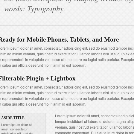
words: Typography.
Ready for Mobile Phones, Tablets, and More
orem ipsum dolor sit amet, consectetur adipisicing elit, sed do eiusmod tempor inci
nim ad minim veniam, quis nostrud exercitation ullamco laboris nisi ut aliquip ex
n reprehenderit in voluptate velit esse cillum dolore eu fugiat nulla pariatur. Except
n culpa qui officia deserunt mollit anim id est laborum.
Filterable Plugin + Lightbox
orem ipsum dolor sit amet, consectetur adipisicing elit, sed do eiusmod tempor inci
nim ad minim veniam, quis nostrud exercitation ullamco laboris nisi ut aliquip ex
n reprehenderit in voluptate velit esse cillum dolore eu fugiat nulla pariatur. Except
n culpa qui officia deserunt mollit anim id est laborum.
Lorem ipsum dolor sit amet, consectetur adipisic
ASIDE TITLE
tempor incididunt ut labore et dolore magna ali
Lorem ipsum dolor sit
veniam, quis nostrud exercitation ullamco laboris 
amet, consectetur
commodo consequat. Duis aute irure dolor in rep
adipisicing elit, sed do