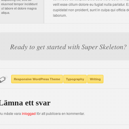
eiusmod tempor incididunt
velit esse cillum dolore eu fugiat nulla pariatur. 
ut labore et dolore magna
cupidatat non proident, sunt in culpa qui officia d
aliqua.
laborum.
Ready to get started with Super Skeleton?
Responsive WordPress Theme
Typography
Writing
Lämna ett svar
Du måste vara
inloggad
för att publicera en kommentar.