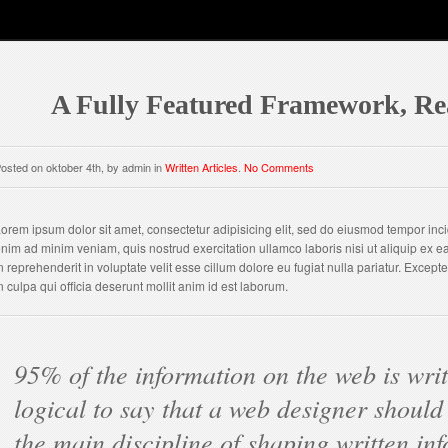
A Fully Featured Framework, Re
osted on oktober 4th, by admin in
Written Articles
.
No Comments
orem ipsum dolor sit amet, consectetur adipisicing elit, sed do eiusmod tempor inci
nim ad minim veniam, quis nostrud exercitation ullamco laboris nisi ut aliquip ex
n reprehenderit in voluptate velit esse cillum dolore eu fugiat nulla pariatur. Except
n culpa qui officia deserunt mollit anim id est laborum.
95% of the information on the web is writ
logical to say that a web designer should
the main discipline of shaping written inf