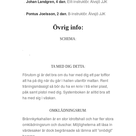
Johan Landgren, 4 dan
, Elit-instruktör. Älvsjö JJK
Pontus Joelsson, 2 dan
, B-instruktör. Älvsjö JJK
Övrig info:
SCHEMA:
.
TA MED DIG DETTA:
Förutom gi är det bra om du har med dig ett par tofflor
att ha på dig när du går i hallen utanför mattan. Rent
träningsmässigt så bör du ha en kniv i trä eller plast,
påk samt pistol med dig. Systemboken är alltid bra att
ha med sig i väskan.
OMKLÄDNINGSRUM:
Brännkyrkahallen är en stor idrottshall och har fler stora
omklädningsrum och duschar. Möjligheterna att låsa in
värdesaker är dock begränsade så lämna allt ”onödigt”
hemma.