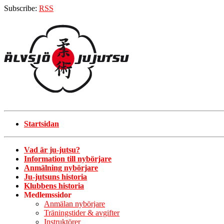
Subscribe:
RSS
Startsidan
Vad är ju-jutsu?
Information till nybörjare
Anmälning nybörjare
Ju-jutsuns historia
Klubbens historia
Medlemssidor
Anmälan nybörjare
Träningstider & avgifter
Instruktörer