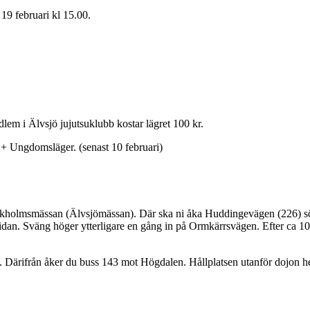
 19 februari kl 15.00.
dlem i Älvsjö jujutsuklubb kostar lägret 100 kr.
 + Ungdomsläger. (senast 10 februari)
ockholmsmässan (Älvsjömässan). Där ska ni åka Huddingevägen (226) sö
dan. Sväng höger ytterligare en gång in på Ormkärrsvägen. Efter ca 100 
. Därifrån åker du buss 143 mot Högdalen. Hållplatsen utanför dojon het