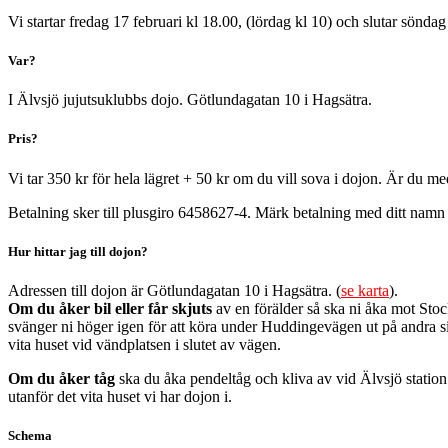
Vi startar fredag 17 februari kl 18.00, (lördag kl 10) och slutar söndag
Var?
I Älvsjö jujutsuklubbs dojo. Götlundagatan 10 i Hagsätra.
Pris?
Vi tar 350 kr för hela lägret + 50 kr om du vill sova i dojon. Är du me
Betalning sker till plusgiro 6458627-4. Märk betalning med ditt namn
Hur hittar jag till dojon?
Adressen till dojon är Götlundagatan 10 i Hagsätra. (
se karta
).
Om du åker bil eller får skjuts
av en förälder så ska ni åka mot St
svänger ni höger igen för att köra under Huddingevägen ut på andra si
vita huset vid vändplatsen i slutet av vägen.
Om du åker tåg
ska du åka pendeltåg och kliva av vid Älvsjö station
utanför det vita huset vi har dojon i.
Schema