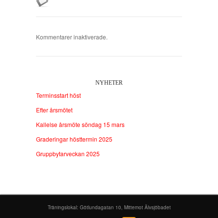
Kommentarer inaktiverade.
NYHETER
Terminsstart höst
Efter årsmötet
Kallelse årsmöte söndag 15 mars
Graderingar hösttermin 2025
Gruppbytarveckan 2025
Träningslokal: Götlundagatan 10, Mittemot Älvsjöbadet