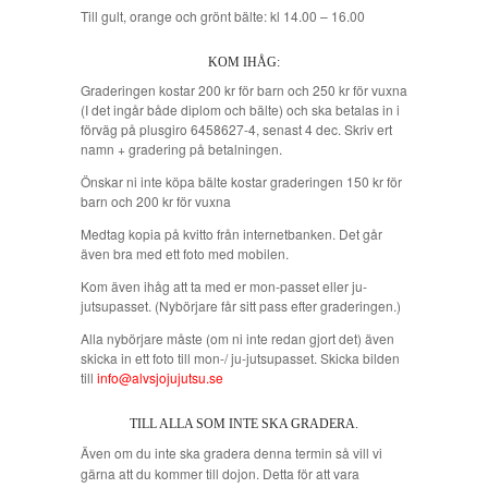
Till gult, orange och grönt bälte: kl 14.00 – 16.00
KOM IHÅG:
Graderingen kostar 200 kr för barn och 250 kr för vuxna
(I det ingår både diplom och bälte) och ska betalas in i
förväg på plusgiro 6458627-4, senast 4 dec. Skriv ert
namn + gradering på betalningen.
Önskar ni inte köpa bälte kostar graderingen 150 kr för
barn och 200 kr för vuxna
Medtag kopia på kvitto från internetbanken. Det går
även bra med ett foto med mobilen.
Kom även ihåg att ta med er mon-passet eller ju-
jutsupasset. (Nybörjare får sitt pass efter graderingen.)
Alla nybörjare måste (om ni inte redan gjort det) även
skicka in ett foto till mon-/ ju-jutsupasset. Skicka bilden
till
info@alvsjojujutsu.se
TILL ALLA SOM INTE SKA GRADERA.
Även om du inte ska gradera denna termin så vill vi
gärna att du kommer till dojon. Detta för att vara