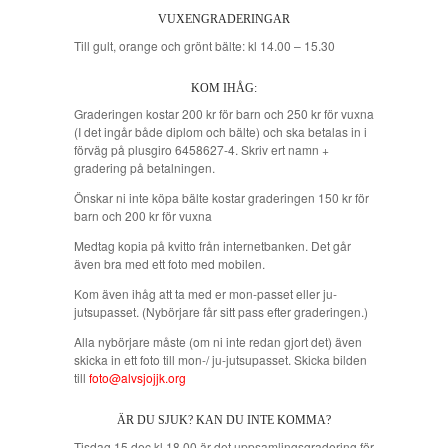
VUXENGRADERINGAR
Till gult, orange och grönt bälte: kl 14.00 – 15.30
KOM IHÅG:
Graderingen kostar 200 kr för barn och 250 kr för vuxna
(I det ingår både diplom och bälte) och ska betalas in i
förväg på plusgiro 6458627-4. Skriv ert namn +
gradering på betalningen.
Önskar ni inte köpa bälte kostar graderingen 150 kr för
barn och 200 kr för vuxna
Medtag kopia på kvitto från internetbanken. Det går
även bra med ett foto med mobilen.
Kom även ihåg att ta med er mon-passet eller ju-
jutsupasset. (Nybörjare får sitt pass efter graderingen.)
Alla nybörjare måste (om ni inte redan gjort det) även
skicka in ett foto till mon-/ ju-jutsupasset. Skicka bilden
till
foto@alvsjojjk.org
ÄR DU SJUK? KAN DU INTE KOMMA?
Tisdag 15 dec kl 18.00 är det uppsamlingsgradering för