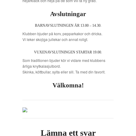
hejarklack och heja på de som vill ta ny grad.
Avslutningar
BARNAVSLUTNINGEN ÄR 13.00 – 14.30.
Klubben bjuder på korv, pepparkakor och dricka.
Vi leker skojiga jullekar och annat roligt.
VUXENAVSLUTNINGEN STARTAR 19.00.
Som traditionen bjuder kör vi vidare med klubbens
årliga knytkalasjulbord.
Skinka, köttbullar, sylta eller sill. Ta med din favorit.
Välkomna!
Lämna ett svar