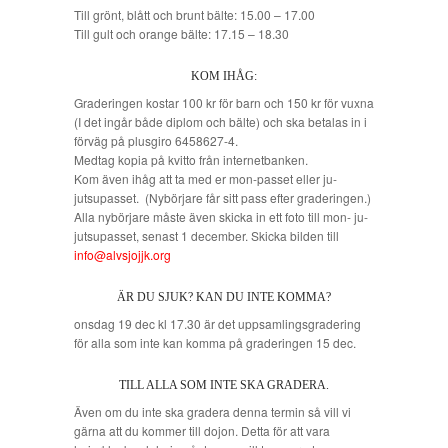
Till grönt, blått och brunt bälte: 15.00 – 17.00
Till gult och orange bälte: 17.15 – 18.30
KOM IHÅG:
Graderingen kostar 100 kr för barn och 150 kr för vuxna
(I det ingår både diplom och bälte) och ska betalas in i
förväg på plusgiro 6458627-4.
Medtag kopia på kvitto från internetbanken.
Kom även ihåg att ta med er mon-passet eller ju-
jutsupasset. (Nybörjare får sitt pass efter graderingen.)
Alla nybörjare måste även skicka in ett foto till mon- ju-
jutsupasset, senast 1 december. Skicka bilden till
info@alvsjojjk.org
ÄR DU SJUK? KAN DU INTE KOMMA?
onsdag 19 dec kl 17.30 är det uppsamlingsgradering
för alla som inte kan komma på graderingen 15 dec.
TILL ALLA SOM INTE SKA GRADERA.
Även om du inte ska gradera denna termin så vill vi
gärna att du kommer till dojon. Detta för att vara