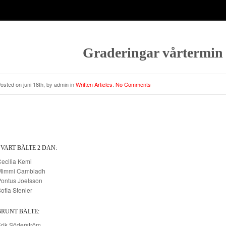
Graderingar vårtermin
osted on juni 18th, by admin in
Written Articles
.
No Comments
SVART BÄLTE 2 DAN:
ecilia Kemi
Mimmi Cambladh
ontus Joelsson
ofia Stenler
BRUNT BÄLTE:
rik Söderström