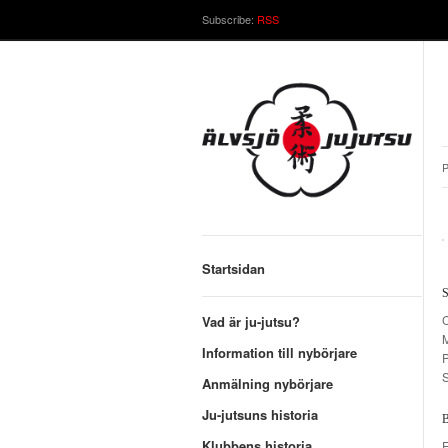
Subscribe:
RSS
P
Startsidan
C
Vad är ju-jutsu?
Information till nybörjare
P
S
Anmälning nybörjare
Ju-jutsuns historia
Klubbens historia
E