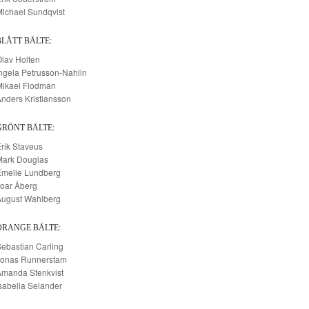
ichael Sundqvist
BLÅTT BÄLTE:
lav Holten
ngela Petrusson-Nahlin
Mikael Flodman
nders Kristiansson
GRÖNT BÄLTE:
rik Staveus
Mark Douglas
Emelie Lundberg
oar Åberg
August Wahlberg
ORANGE BÄLTE:
ebastian Carling
Jonas Runnerstam
Amanda Stenkvist
sabella Selander