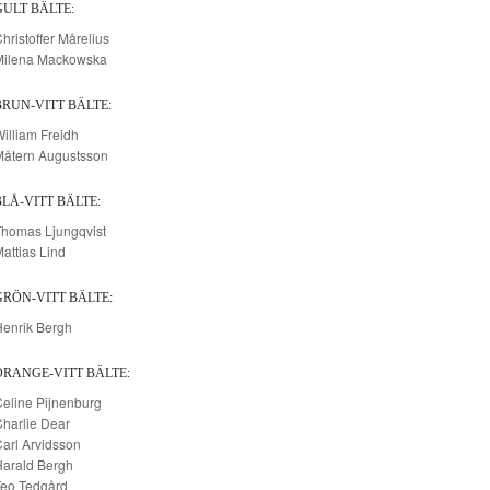
GULT BÄLTE:
hristoffer Mårelius
Milena Mackowska
BRUN-VITT BÄLTE:
illiam Freidh
Måtern Augustsson
BLÅ-VITT BÄLTE:
Thomas Ljungqvist
attias Lind
GRÖN-VITT BÄLTE:
enrik Bergh
ORANGE-VITT BÄLTE:
eline Pijnenburg
harlie Dear
arl Arvidsson
Harald Bergh
Teo Tedgård