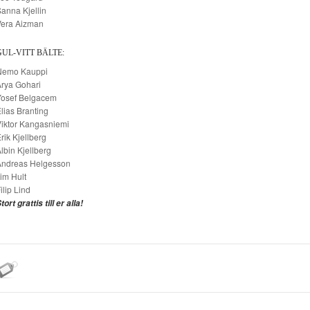
anna Kjellin
Vera Aizman
GUL-VITT BÄLTE:
Nemo Kauppi
rya Gohari
Yosef Belgacem
lias Branting
iktor Kangasniemi
rik Kjellberg
lbin Kjellberg
Andreas Helgesson
im Hult
ilip Lind
tort grattis till er alla!