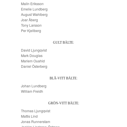
Mailn Eriksson
Emelie Lundberg
August Wahlberg
Joar Åberg
Tony Larsson
Per Kjellberg
GULT BÄLTE:
David Ljungqvist
Mark Douglas
Mariem Ouahid
Daniel Österberg
BLÅ-VITT BÄLTE:
Johan Lundberg
William Freidh
GRÖN-VITT BÄLTE:
Thomas Ljungqvist
Mattis Lind
Jonas Runnerstam
Joakim Lindgren-Östman