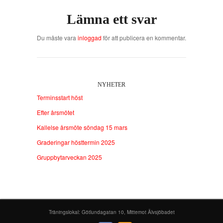
Lämna ett svar
Du måste vara
inloggad
för att publicera en kommentar.
NYHETER
Terminsstart höst
Efter årsmötet
Kallelse årsmöte söndag 15 mars
Graderingar hösttermin 2025
Gruppbytarveckan 2025
Träningslokal: Götlundagatan 10, Mittemot Älvsjöbadet