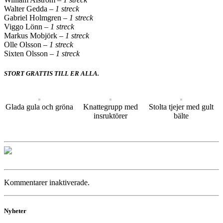
Walter Gedda
– 1 streck
Gabriel Holmgren
– 1 streck
Viggo Lönn
– 1 streck
Markus Mobjörk
– 1 streck
Olle Olsson
– 1 streck
Sixten Olsson
– 1 streck
STORT GRATTIS TILL ER ALLA.
Glada gula och gröna
Knattegrupp med
Stolta tjejer med gult
insruktörer
bälte
Kommentarer inaktiverade.
Nyheter