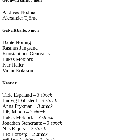
Grön-vitt bälte, 3 mon
Andreas Flodman
Alexander Tjörnå
Gul-vitt bälte, 5 mon
Dante Norling
Rasmus Jungsand
Konstantinos Georgalas
Lukas Mobjörk
Ivar Häller
Victor Eriksson
Knattar
Tilde Espeland
– 3 streck
Ludvig Dahlstedt
– 3 streck
Anna Frykman
– 3 streck
Lily Minou
– 3 streck
Lukas Mobjörk
– 3 streck
Jonathan Stencrantz
– 3 streck
Nils Riquez
– 2 streck
Leo Löfberg
– 2 streck
William Alström
– 1 streck