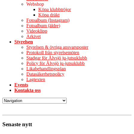
Webshop
Köpa klubbtröjor
Köpa dräkt
Fotoalbum (Instagram)
Fotoalbum (äldre)
Videoklipp
Arkivet
Styrelsen
Styrelsen & övriga ansvarsposter
Protokoll från styrelsemöten
Stadgar för Älvsjö ju-jutsuklubb
Policy för Älvsjö ju-jutsuklubb
Likabehandlingsplan
Datasäkerhetspolicy
Lagtexten
Events
Kontakta oss
Senaste nytt