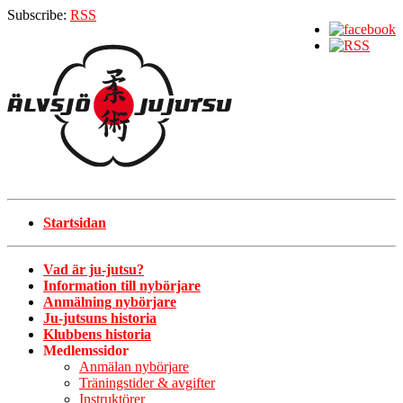
Subscribe:
RSS
Startsidan
Vad är ju-jutsu?
Information till nybörjare
Anmälning nybörjare
Ju-jutsuns historia
Klubbens historia
Medlemssidor
Anmälan nybörjare
Träningstider & avgifter
Instruktörer