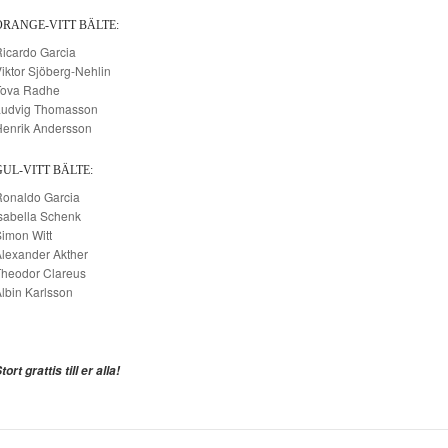
ORANGE-VITT BÄLTE:
icardo Garcia
iktor Sjöberg-Nehlin
Tova Radhe
Ludvig Thomasson
Henrik Andersson
GUL-VITT BÄLTE:
Ronaldo Garcia
sabella Schenk
imon Witt
lexander Akther
Theodor Clareus
lbin Karlsson
tort grattis till er alla!