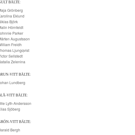
GULT BÄLTE:
Maja Grönberg
arolina Eklund
iklas Björk
alin Hörnfeldt
ohnnie Parker
Mårten Augustsson
illiam Freidh
Thomas Ljungqvist
ictor Sellstedt
atalia Zelenina
BRUN-VITT BÄLTE:
Johan Lundberg
BLÅ-VITT BÄLTE:
lle Lyth-Andersson
lias Sjöberg
GRÖN-VITT BÄLTE:
Harald Bergh