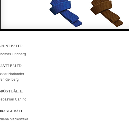
BRUNT BÄLTE:
Thomas Lindberg
BLÅTT BÄLTE:
scar Norlander
er Kjellberg
GRÖNT BÄLTE:
ebastian Carling
ORANGE BÄLTE:
Milena Mackowska