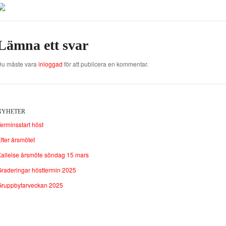
Lämna ett svar
Du måste vara
inloggad
för att publicera en kommentar.
NYHETER
erminsstart höst
fter årsmötet
allelse årsmöte söndag 15 mars
raderingar hösttermin 2025
Gruppbytarveckan 2025