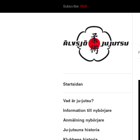
Subscribe:
RSS
P
Startsidan
Vad är ju-jutsu?
Information till nybörjare
Anmälning nybörjare
Ju-jutsuns historia
Klubbens historia