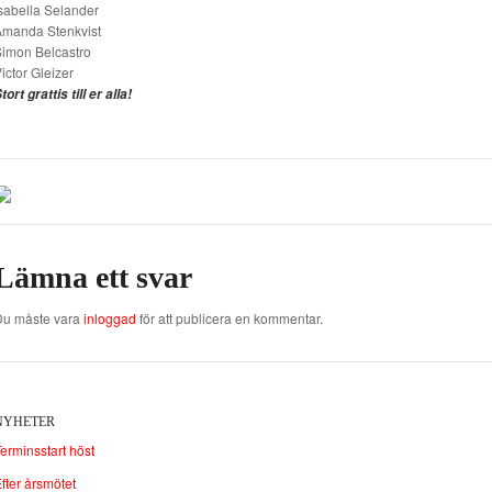
sabella Selander
Amanda Stenkvist
imon Belcastro
ictor Gleizer
tort grattis till er alla!
Lämna ett svar
Du måste vara
inloggad
för att publicera en kommentar.
NYHETER
erminsstart höst
fter årsmötet