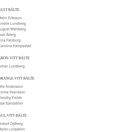
GULT BÄLTE:
alin Eriksson
Emelie Lundberg
August Wahlberg
oar Åberg
ina Fahlborg
Carolina Kämpestad
GRÖN-VITT BÄLTE:
Johan Lundberg
ORANGE-VITT BÄLTE:
lle Andersson
Emma Svensson
imothy Freidh
sak Sandström
GUL-VITT BÄLTE:
obert Östberg
artin Lindström