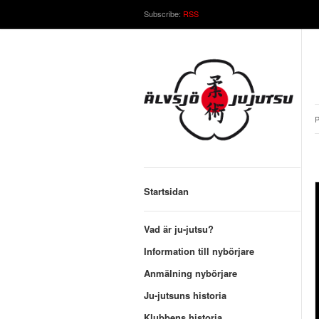
Subscribe:
RSS
P
Startsidan
Vad är ju-jutsu?
Information till nybörjare
Anmälning nybörjare
Ju-jutsuns historia
Klubbens historia