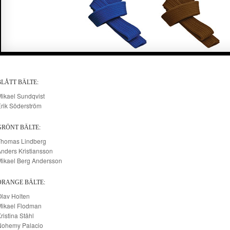
BLÅTT BÄLTE:
ikael Sundqvist
rik Söderström
GRÖNT BÄLTE:
Thomas Lindberg
nders Kristiansson
Mikael Berg Andersson
ORANGE BÄLTE:
lav Holten
Mikael Flodman
ristina Ståhl
Nohemy Palacio