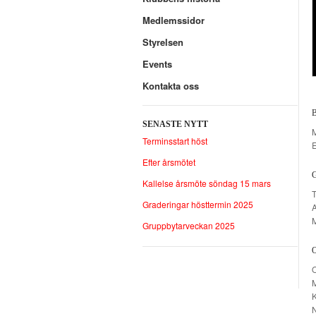
Medlemssidor
Styrelsen
Events
Kontakta oss
SENASTE NYTT
M
Terminsstart höst
E
Efter årsmötet
Kallelse årsmöte söndag 15 mars
Graderingar hösttermin 2025
A
Gruppbytarveckan 2025
O
K