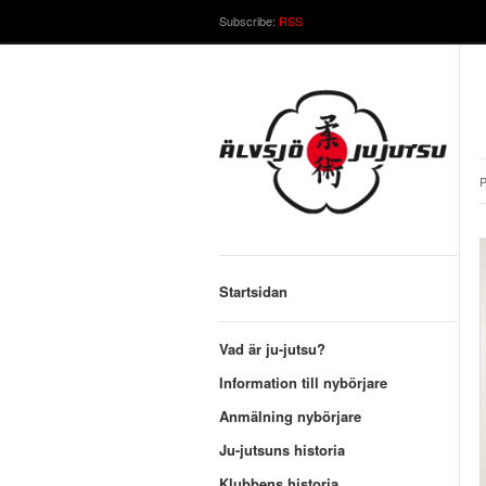
Subscribe:
RSS
P
Startsidan
Vad är ju-jutsu?
Information till nybörjare
Anmälning nybörjare
Ju-jutsuns historia
Klubbens historia