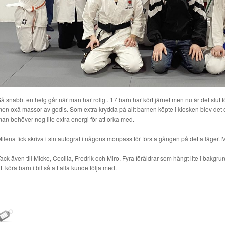
å snabbt en helg går när man har roligt. 17 barn har kört järnet men nu är det slut
en oxå massor av godis. Som extra krydda på allt barnen köpte i kiosken blev det et
an behöver nog lite extra energi för att orka med.
ilena fick skriva i sin autograf i någons monpass för första gången på detta läger. 
ack även till Micke, Cecilia, Fredrik och Miro. Fyra föräldrar som hängt lite i bakgrun
tt köra barn i bil så att alla kunde följa med.