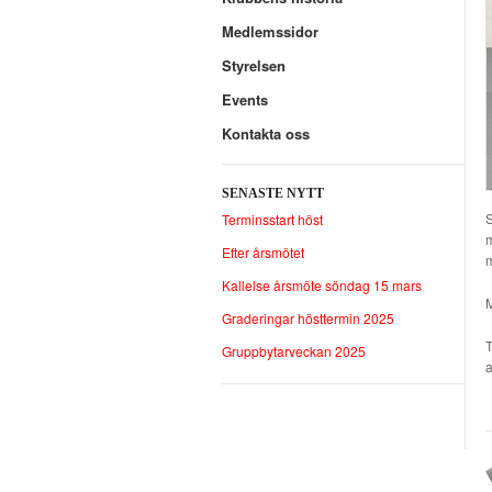
Medlemssidor
Styrelsen
Events
Kontakta oss
SENASTE NYTT
S
Terminsstart höst
m
Efter årsmötet
m
Kallelse årsmöte söndag 15 mars
M
Graderingar hösttermin 2025
T
Gruppbytarveckan 2025
a