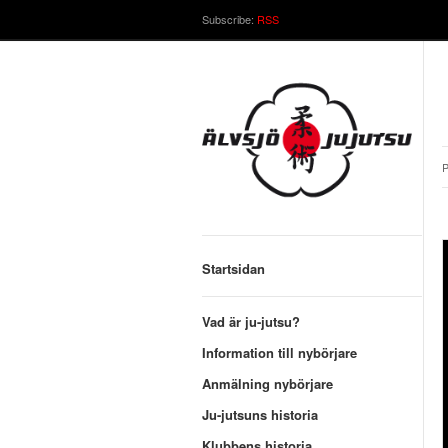
Subscribe:
RSS
P
Startsidan
Vad är ju-jutsu?
Information till nybörjare
Anmälning nybörjare
Ju-jutsuns historia
Klubbens historia