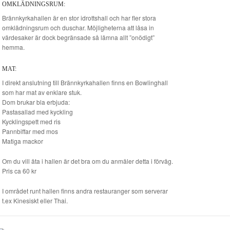
OMKLÄDNINGSRUM:
Brännkyrkahallen är en stor idrottshall och har fler stora
omklädningsrum och duschar. Möjligheterna att låsa in
värdesaker är dock begränsade så lämna allt ”onödigt”
hemma.
MAT:
I direkt anslutning till Brännkyrkahallen finns en Bowlinghall
som har mat av enklare stuk.
Dom brukar bla erbjuda:
Pastasallad med kyckling
Kycklingspett med ris
Pannbiffar med mos
Matiga mackor
Om du vill äta i hallen är det bra om du anmäler detta i förväg.
Pris ca 60 kr
I området runt hallen finns andra restauranger som serverar
t.ex Kinesiskt eller Thai.