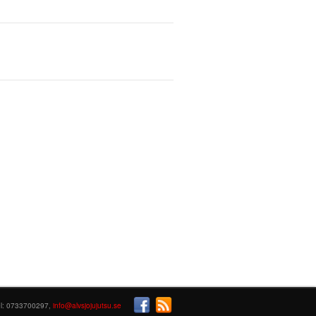
el: 0733700297,
info@alvsjojujutsu.se