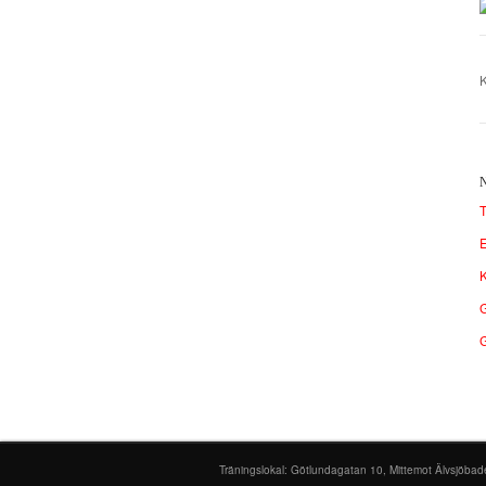
K
T
E
K
G
Träningslokal: Götlundagatan 10, Mittemot Älvsjöbad