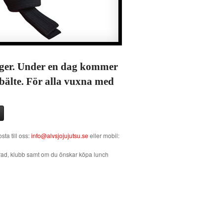
äger. Under en dag kommer
 bälte. För alla vuxna med
ta till oss:
info@alvsjojujutsu.se
eller mobil:
grad, klubb samt om du önskar köpa lunch