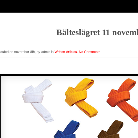
Bälteslägret 11 novem
osted on november 8th, by admin in
Written Articles
.
No Comments