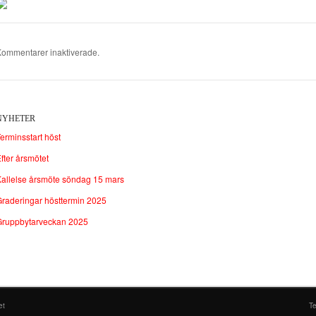
ommentarer inaktiverade.
NYHETER
erminsstart höst
fter årsmötet
allelse årsmöte söndag 15 mars
raderingar hösttermin 2025
Gruppbytarveckan 2025
et
T