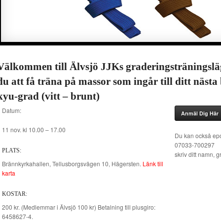
Välkommen till Älvsjö JJKs graderingsträningsl
du att få träna på massor som ingår till ditt nästa
kyu-grad (vitt – brunt)
Datum:
Anmäl Dig Här
11 nov. kl 10.00 – 17.00
Du kan också epos
07033-700297
PLATS:
skriv ditt namn, 
Brännkyrkahallen, Tellusborgsvägen 10, Hägersten.
Länk till
karta
KOSTAR:
200 kr. (Medlemmar i Älvsjö 100 kr) Betalning till plusgiro:
6458627-4.