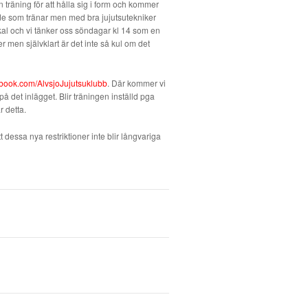
n träning för att hålla sig i form och kommer
 de som tränar men med bra jujutsutekniker
okal och vi tänker oss söndagar kl 14 som en
er men självklart är det inte så kul om det
cebook.com/AlvsjoJujutsuklubb
. Där kommer vi
å det inlägget. Blir träningen inställd pga
 detta.
 dessa nya restriktioner inte blir långvariga