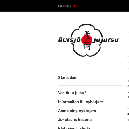
Subscribe:
RSS
P
Startsidan
I
a
D
Vad är ju-jutsu?
f
Information till nybörjare
M
Anmälning nybörjare
k
Ju-jutsuns historia
m
Klubbens historia