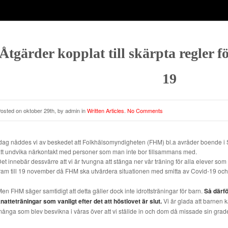
Åtgärder kopplat till skärpta regler 
19
osted on oktober 29th, by admin in
Written Articles
.
No Comments
dag nåddes vi av beskedet att Folkhälsomyndigheten (FHM) bl.a avråder boende i Sto
tt undvika närkontakt med personer som man inte bor tillsammans med.
et innebär dessvärre att vi är tvungna att stänga ner vår träning för alla elever som
ram till 19 november då FHM ska utvärdera situationen med smitta av Covid-19 
en FHM säger samtidigt att detta gäller dock inte idrottsträningar för barn.
Så därf
natteträningar som vanligt efter det att höstlovet är slut.
Vi är glada att barnen k
ånga som blev besvikna i våras över att vi ställde in och dom då missade sin grad