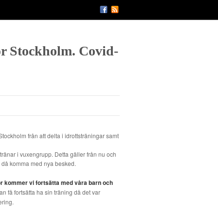
för Stockholm. Covid-
ckholm från att delta i idrottsträningar samt
 tränar i vuxengrupp. Detta gäller från nu och
och då komma med nya besked.
ör kommer vi fortsätta med våra barn och
an få fortsätta ha sin träning då det var
ering.