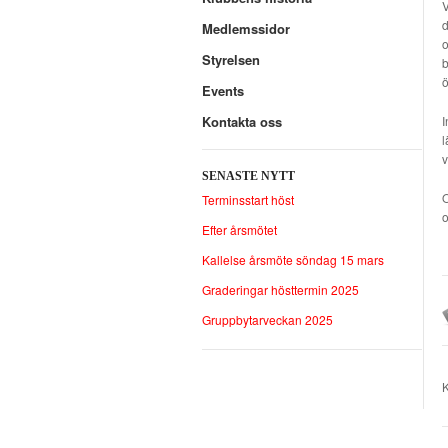
V
d
Medlemssidor
o
Styrelsen
b
ö
Events
I
Kontakta oss
l
v
SENASTE NYTT
O
Terminsstart höst
o
Efter årsmötet
Kallelse årsmöte söndag 15 mars
Graderingar hösttermin 2025
Gruppbytarveckan 2025
K