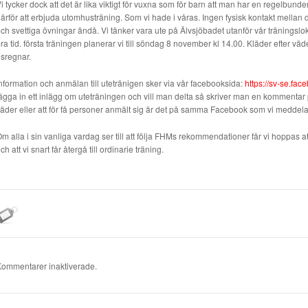
i tycker dock att det är lika viktigt för vuxna som för barn att man har en regelbunde
ärför att erbjuda utomhusträning. Som vi hade i våras. Ingen fysisk kontakt mellan
ch svettiga övningar ändå. Vi tänker vara ute på Älvsjöbadet utanför vår träningsl
ra tid. första träningen planerar vi till söndag 8 november kl 14.00. Kläder efter väd
sregnar.
nformation och anmälan till utetränigen sker via vår facebooksida:
https://sv-se.fa
ägga in ett inlägg om uteträningen och vill man delta så skriver man en kommentar p
äder eller att för få personer anmält sig är det på samma Facebook som vi meddelar
m alla i sin vanliga vardag ser till att följa FHMs rekommendationer får vi hoppas att
ch att vi snart får återgå till ordinarie träning.
ommentarer inaktiverade.