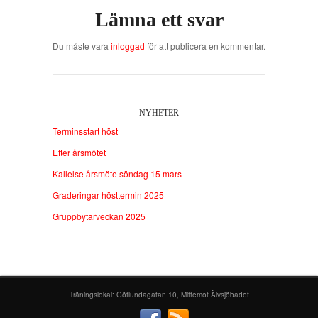
Lämna ett svar
Du måste vara
inloggad
för att publicera en kommentar.
NYHETER
Terminsstart höst
Efter årsmötet
Kallelse årsmöte söndag 15 mars
Graderingar hösttermin 2025
Gruppbytarveckan 2025
Träningslokal: Götlundagatan 10, Mittemot Älvsjöbadet