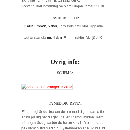
Skriv ditt namn samt BÄLTESLÄGER.
Kontant / kort-betalning på plats i dojon kostar 220 kr.
INSTRUKTÖRER:
Karin Ersson, 5 dan
, Förbundsinstruktör. Uppsala
Johan Landgren, 4 dan
, Elit-instruktör. Älvsjö JJK
Övrig info:
SCHEMA:
TA MED DIG DETTA:
Förutom gi är det bra om du har med dig ett par tofflor
att ha på dig när du går i hallen utanför mattan. Rent
träningsmässigt så bör du ha en kniv i trä eller plast,
påk samt pistol med dig. Systemboken är alltid bra att