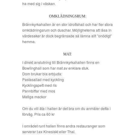
ha med sig i väskan.
OMKLÄDNINGSRUM:
Brännkyrkahallen är en stor idrottshall och har fler stora
omklädningsrum och duschar. Möjligheterna att låsa in
värdesaker är dock begränsade så lämna allt ”onödigt”
hemma.
MAT:
I direkt anslutning till Brännkyrkahallen finns en
Bowlinghall som har mat av enklare stuk.
Dom brukar bla erbjuda:
Pastasallad med kyckling
Kycklingspett med ris
Pannbiffar med mos
Matiga mackor
Om du vill äta i hallen är det bra om du anmäler detta i
förväg. Pris ca 60 kr
I området runt hallen finns andra restauranger som
serverar t.ex Kinesiskt eller Thai.