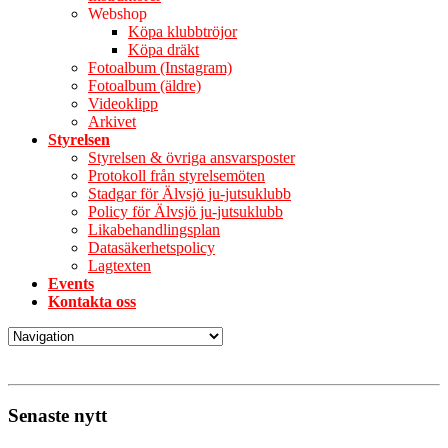
Webshop
Köpa klubbtröjor
Köpa dräkt
Fotoalbum (Instagram)
Fotoalbum (äldre)
Videoklipp
Arkivet
Styrelsen
Styrelsen & övriga ansvarsposter
Protokoll från styrelsemöten
Stadgar för Älvsjö ju-jutsuklubb
Policy för Älvsjö ju-jutsuklubb
Likabehandlingsplan
Datasäkerhetspolicy
Lagtexten
Events
Kontakta oss
Senaste nytt