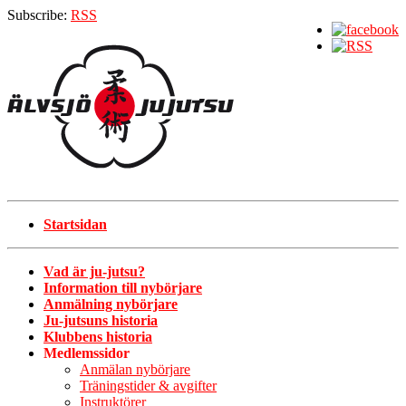
Subscribe:
RSS
Startsidan
Vad är ju-jutsu?
Information till nybörjare
Anmälning nybörjare
Ju-jutsuns historia
Klubbens historia
Medlemssidor
Anmälan nybörjare
Träningstider & avgifter
Instruktörer