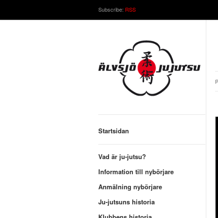
Subscribe:
RSS
P
Startsidan
Vad är ju-jutsu?
Information till nybörjare
Anmälning nybörjare
Ju-jutsuns historia
Klubbens historia