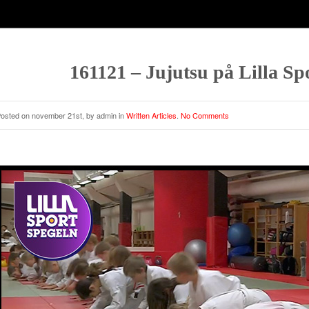
161121 – Jujutsu på Lilla Sp
osted on november 21st, by admin in
Written Articles
.
No Comments