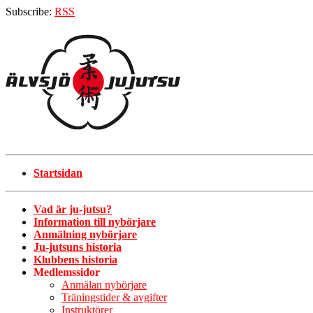
Subscribe:
RSS
Startsidan
Vad är ju-jutsu?
Information till nybörjare
Anmälning nybörjare
Ju-jutsuns historia
Klubbens historia
Medlemssidor
Anmälan nybörjare
Träningstider & avgifter
Instruktörer