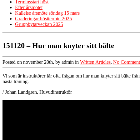
Terminsstart höst
Efter årsmötet
Kallelse årsmöte söndag 15 mars
Graderingar hösttermin 2025
Gruppbytarveckan 2025
151120 – Hur man knyter sitt bälte
Posted on november 20th, by admin in
Written Articles
.
No Comment
Vi som är instruktörer får ofta frågan om hur man knyter sitt bälte fr
nästa träning.
/ Johan Landgren, Huvudinstruktör