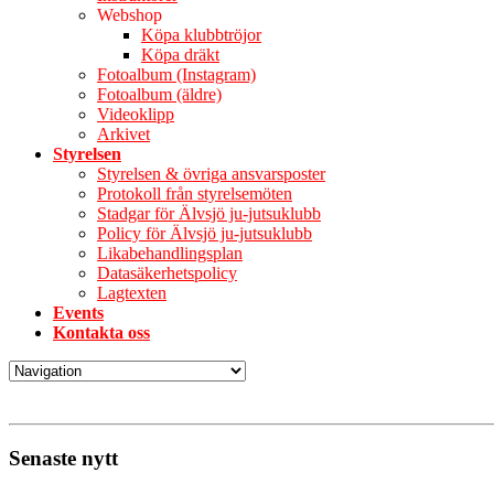
Webshop
Köpa klubbtröjor
Köpa dräkt
Fotoalbum (Instagram)
Fotoalbum (äldre)
Videoklipp
Arkivet
Styrelsen
Styrelsen & övriga ansvarsposter
Protokoll från styrelsemöten
Stadgar för Älvsjö ju-jutsuklubb
Policy för Älvsjö ju-jutsuklubb
Likabehandlingsplan
Datasäkerhetspolicy
Lagtexten
Events
Kontakta oss
Senaste nytt