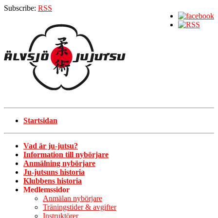
Subscribe:
RSS
Startsidan
Vad är ju-jutsu?
Information till nybörjare
Anmälning nybörjare
Ju-jutsuns historia
Klubbens historia
Medlemssidor
Anmälan nybörjare
Träningstider & avgifter
Instruktörer