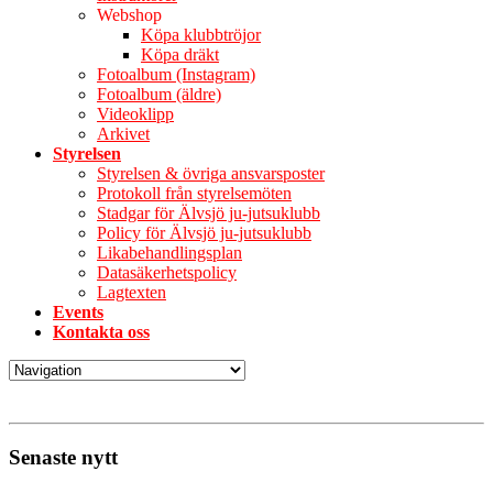
Webshop
Köpa klubbtröjor
Köpa dräkt
Fotoalbum (Instagram)
Fotoalbum (äldre)
Videoklipp
Arkivet
Styrelsen
Styrelsen & övriga ansvarsposter
Protokoll från styrelsemöten
Stadgar för Älvsjö ju-jutsuklubb
Policy för Älvsjö ju-jutsuklubb
Likabehandlingsplan
Datasäkerhetspolicy
Lagtexten
Events
Kontakta oss
Senaste nytt