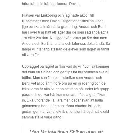
höra från min träningskamrat David.
Platsen var Linköping och jag hade åkt dit till
tillsammans med David Gülger för att finslipa kihon,
jigo och kata inför nästa gradering. Anders och Bertil
har i över 6 år haft ett läger där de som satsar på att ta
1:a eller 2:a dan. Nu ligger vårt fokus på 5:e dan men
Anders och Bertil är snälla och låter oss delta ändå. Så
länge vi inte tar plats från de elever som lägret är tänkt
att vara för.
Upplägget på lägret är ”kör vad du vill” och så kommer
det fram en Shihan och ger tips för hur tekniken ska bli
bättre. Men sen finns det tekniker som Anders och
Bertil vet alltid är mindre bra på en gradering och de
teknikerna är alla tvungna att träna på under två grupp-
pass, och det var här kommentaren ”sluta gnäll” kom
in. Lika utförande i all ära men det är svårt att hålla
grimaserna borta när man tränar chudan tski och
gedan geri när varje teknik sitter stenhårt och på exakt
samma ställe varje gång.
Man får inte titeln Shihan utan att