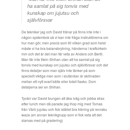
ha samlat på sig tonvis med
kunskap om jujutsu och
självförsvar
De tekniker jag och David tränar på finns inte inte i
någon systembok så vi kan inte fråga instruktörerna om
hur man gör, men precis som till vilken grad som helst
måste vi ha bra balansbrytning, händerna i kraftcirkeln
mm och det är det man får veta av Anders och Bertil.
Man får inte titeln Shihan utan att ha samlat på sig
tonvis med kunskap om jujutsu och självförsvar och det
finns detaljer som man själv inte tänker på som
speciellt viktiga men som i slutändan är skillnaden
mellan ett nytt svart bälte eller totalt fiasko. Dom
detaljerna ser en Shihan.
Tyvärr var David tvungen att åka iväg och jobba strax
efter lunch men då parade jag ihop mig med Tomas
från Värö jujutsu och fick istället bra träning på renraku
waza (en annan teknikgrupp som vi fick veta att det
slarvas med på gradering)