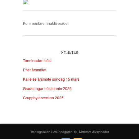
Kommentarer inaktiverade.
NYHETER
Terminsstart höst
Efter årsmötet
Kallelse årsmöte söndag 15 mars
Graderingar hösttermin 2025
Gruppbytarveckan 2025
Träningslokal: Götlundagatan 10, Mittemot Älvsjöbadet