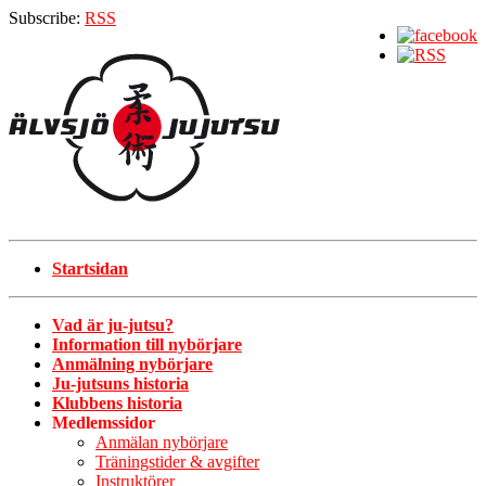
Subscribe:
RSS
Startsidan
Vad är ju-jutsu?
Information till nybörjare
Anmälning nybörjare
Ju-jutsuns historia
Klubbens historia
Medlemssidor
Anmälan nybörjare
Träningstider & avgifter
Instruktörer