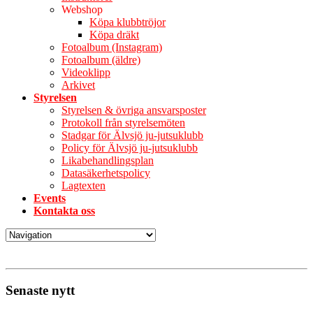
Webshop
Köpa klubbtröjor
Köpa dräkt
Fotoalbum (Instagram)
Fotoalbum (äldre)
Videoklipp
Arkivet
Styrelsen
Styrelsen & övriga ansvarsposter
Protokoll från styrelsemöten
Stadgar för Älvsjö ju-jutsuklubb
Policy för Älvsjö ju-jutsuklubb
Likabehandlingsplan
Datasäkerhetspolicy
Lagtexten
Events
Kontakta oss
Senaste nytt