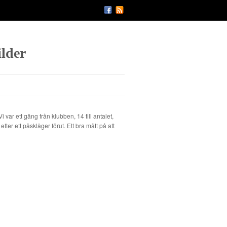
ilder
 var ett gäng från klubben, 14 till antalet,
fter ett påskläger förut. Ett bra mått på att