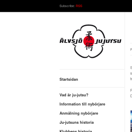
Subscribe:
RSS
P
S
s
t
Startsidan
F
Vad är ju-jutsu?
D
Information till nybörjare
Anmälning nybörjare
Ju-jutsuns historia
Klubbens historia