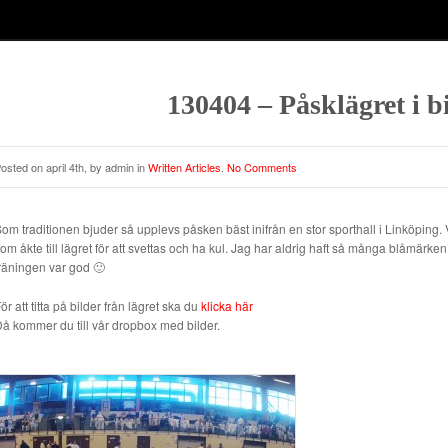
130404 – Påsklägret i b
osted on april 4th, by admin in
Written Articles
.
No Comments
om traditionen bjuder så upplevs påsken bäst inifrån en stor sporthall i Linköping. Vi
om åkte till lägret för att svettas och ha kul. Jag har aldrig haft så många blåmärken e
räningen var god 🙂
ör att titta på bilder från lägret ska du
klicka här
å kommer du till vår dropbox med bilder.