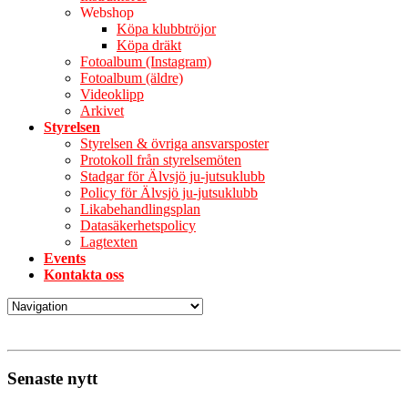
Webshop
Köpa klubbtröjor
Köpa dräkt
Fotoalbum (Instagram)
Fotoalbum (äldre)
Videoklipp
Arkivet
Styrelsen
Styrelsen & övriga ansvarsposter
Protokoll från styrelsemöten
Stadgar för Älvsjö ju-jutsuklubb
Policy för Älvsjö ju-jutsuklubb
Likabehandlingsplan
Datasäkerhetspolicy
Lagtexten
Events
Kontakta oss
Senaste nytt