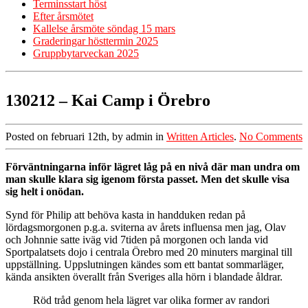
Terminsstart höst
Efter årsmötet
Kallelse årsmöte söndag 15 mars
Graderingar hösttermin 2025
Gruppbytarveckan 2025
130212 – Kai Camp i Örebro
Posted on februari 12th, by admin in
Written Articles
.
No Comments
Förväntningarna inför lägret låg på en nivå där man undra om
man skulle klara sig igenom första passet. Men det skulle visa
sig helt i onödan.
Synd för Philip att behöva kasta in handduken redan på
lördagsmorgonen p.g.a. sviterna av årets influensa men jag, Olav
och Johnnie satte iväg vid 7tiden på morgonen och landa vid
Sportpalatsets dojo i centrala Örebro med 20 minuters marginal till
uppställning. Uppslutningen kändes som ett bantat sommarläger,
kända ansikten överallt från Sveriges alla hörn i blandade åldrar.
Röd tråd genom hela lägret var olika former av randori