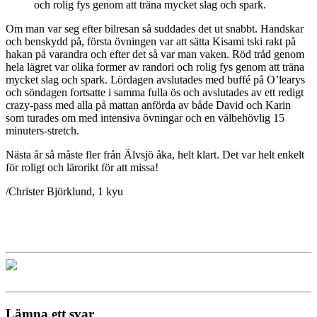
och rolig fys genom att träna mycket slag och spark.
Om man var seg efter bilresan så suddades det ut snabbt. Handskar
och benskydd på, första övningen var att sätta Kisami tski rakt på
hakan på varandra och efter det så var man vaken. Röd tråd genom
hela lägret var olika former av randori och rolig fys genom att träna
mycket slag och spark. Lördagen avslutades med buffé på O’learys
och söndagen fortsatte i samma fulla ös och avslutades av ett redigt
crazy-pass med alla på mattan anförda av både David och Karin
som turades om med intensiva övningar och en välbehövlig 15
minuters-stretch.
Nästa år så måste fler från Älvsjö åka, helt klart. Det var helt enkelt
för roligt och lärorikt för att missa!
/Christer Björklund, 1 kyu
Lämna ett svar