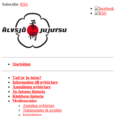
Subscribe:
RSS
Startsidan
Vad är ju-jutsu?
Information till nybörjare
Anmälning nybörjare
Ju-jutsuns historia
Klubbens historia
Medlemssidor
Anmälan nybörjare
Träningstider & avgifter
Instruktörer