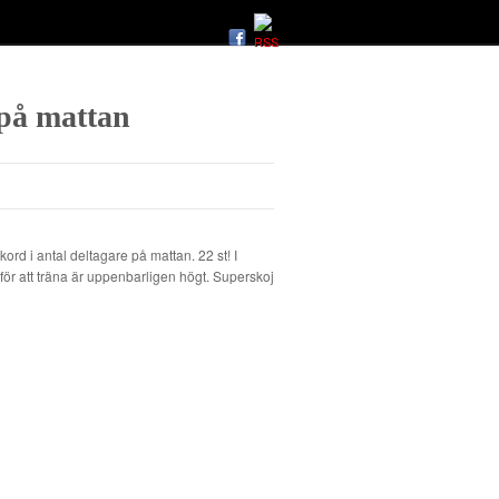
 på mattan
ord i antal deltagare på mattan. 22 st! I
ör att träna är uppenbarligen högt. Superskoj
?