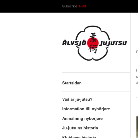
Subscribe:
RSS
P
U
s
a
Startsidan
Vad är ju-jutsu?
Information till nybörjare
Anmälning nybörjare
Ju-jutsuns historia
Klubbens historia