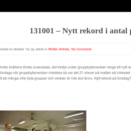
131001 – Nytt rekord i antal
osted on oktober 1st, by admin in
Written Articles
.
No Comments
nder kvällens första vuxenpass, det tredje under gruppbytarveckan slogs ett nytt rek
öndags när gruppbytarveckan inleddes så var det 21 elever på mattan så intresset f
tt så många ville byta grupper och veckan är inte slut ännu. Nytt rekord på torsdag