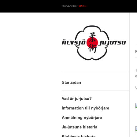
Subscribe:
RSS
P
T
e
Startsidan
V
Vad är ju-jutsu?
Information till nybörjare
Anmälning nybörjare
Ju-jutsuns historia
Klubbens historia