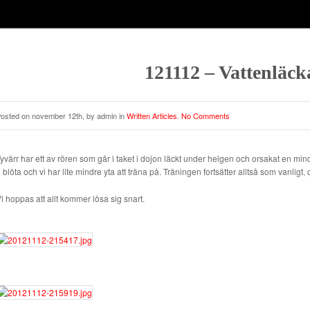
121112 – Vattenläck
osted on november 12th, by admin in
Written Articles
.
No Comments
yvärr har ett av rören som går i taket i dojon läckt under helgen och orsakat en min
 blöta och vi har lite mindre yta att träna på. Träningen fortsätter alltså som vanlig
i hoppas att allt kommer lösa sig snart.