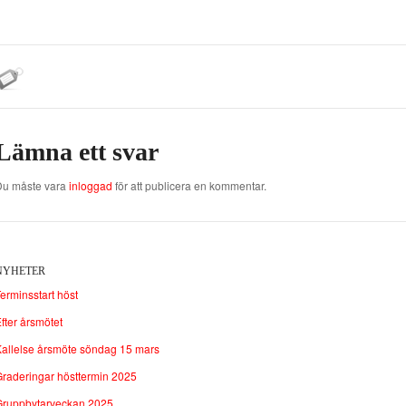
Lämna ett svar
Du måste vara
inloggad
för att publicera en kommentar.
NYHETER
erminsstart höst
fter årsmötet
allelse årsmöte söndag 15 mars
raderingar hösttermin 2025
Gruppbytarveckan 2025