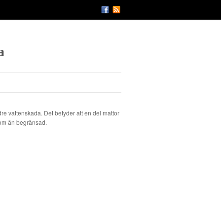
a
dre vattenskada. Det betyder att en del mattor
t, om än begränsad.