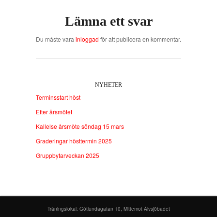
Lämna ett svar
Du måste vara
inloggad
för att publicera en kommentar.
NYHETER
Terminsstart höst
Efter årsmötet
Kallelse årsmöte söndag 15 mars
Graderingar hösttermin 2025
Gruppbytarveckan 2025
Träningslokal: Götlundagatan 10, Mittemot Älvsjöbadet