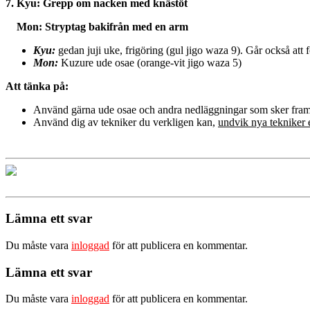
7. Kyu: Grepp om nacken med knästöt
Mon: Stryptag bakifrån med en arm
Kyu:
gedan juji uke, frigöring (gul jigo waza 9). Går också att 
Mon:
Kuzure ude osae (orange-vit jigo waza 5)
Att tänka på:
Använd gärna ude osae och andra nedläggningar som sker fra
Använd dig av tekniker du verkligen kan,
undvik nya tekniker e
Lämna ett svar
Du måste vara
inloggad
för att publicera en kommentar.
Lämna ett svar
Du måste vara
inloggad
för att publicera en kommentar.