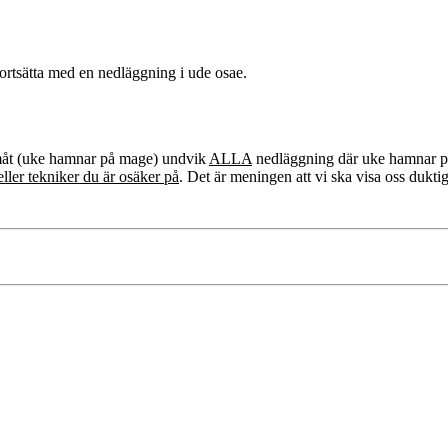
fortsätta med en nedläggning i ude osae.
måt (uke hamnar på mage) undvik
ALLA
nedläggning där uke hamnar p
ller tekniker du är osäker på
. Det är meningen att vi ska visa oss dukt