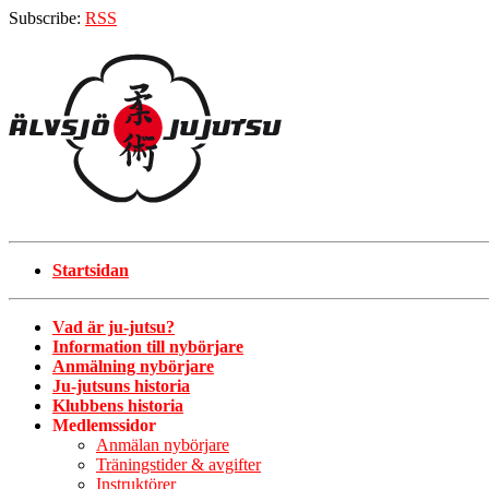
Subscribe:
RSS
Startsidan
Vad är ju-jutsu?
Information till nybörjare
Anmälning nybörjare
Ju-jutsuns historia
Klubbens historia
Medlemssidor
Anmälan nybörjare
Träningstider & avgifter
Instruktörer