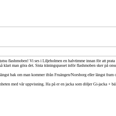
-jutsu flashmoben! Vi ses i Liljeholmen en halvtimme innan för att pra
så klart man göra det. Sista träningspasset inför flashmoben sker på on
längst bak om man kommer ifrån Fruängen/Norsborg eller längst fram
heten med vår uppvisning. Ha på er en jacka som döljer Gi-jacka + bälte