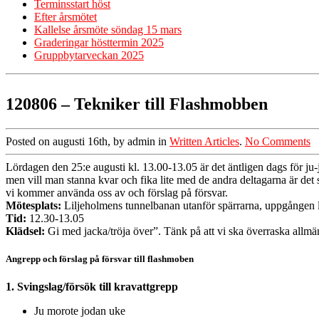
Terminsstart höst
Efter årsmötet
Kallelse årsmöte söndag 15 mars
Graderingar hösttermin 2025
Gruppbytarveckan 2025
120806 – Tekniker till Flashmobben
Posted on augusti 16th, by admin in
Written Articles
.
No Comments
Lördagen den 25:e augusti kl. 13.00-13.05 är det äntligen dags för ju
men vill man stanna kvar och fika lite med de andra deltagarna är det 
vi kommer använda oss av och förslag på försvar.
Mötesplats:
Liljeholmens tunnelbanan utanför spärrarna, uppgången 
Tid:
12.30-13.05
Klädsel:
Gi med jacka/tröja över”. Tänk på att vi ska överraska allmän
Angrepp och förslag på försvar till flashmoben
1. Svingslag/försök till kravattgrepp
Ju morote jodan uke