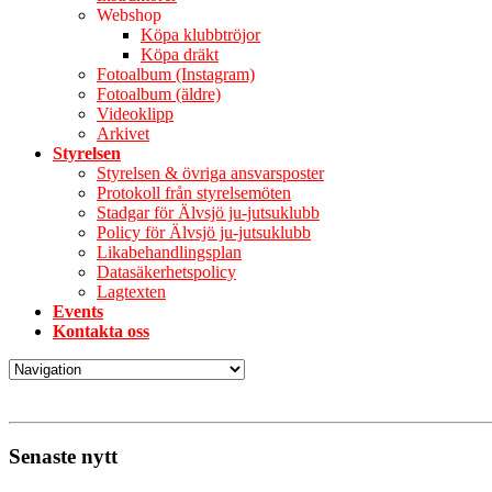
Webshop
Köpa klubbtröjor
Köpa dräkt
Fotoalbum (Instagram)
Fotoalbum (äldre)
Videoklipp
Arkivet
Styrelsen
Styrelsen & övriga ansvarsposter
Protokoll från styrelsemöten
Stadgar för Älvsjö ju-jutsuklubb
Policy för Älvsjö ju-jutsuklubb
Likabehandlingsplan
Datasäkerhetspolicy
Lagtexten
Events
Kontakta oss
Senaste nytt