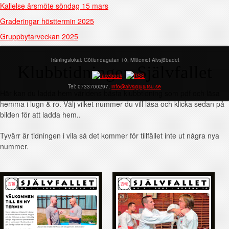
Kallelse årsmöte söndag 15 mars
Graderingar hösttermin 2025
Gruppbytarveckan 2025
Träningslokal: Götlundagatan 10, Mittemot Älvsjöbadet
Klubbtidningen Självfallet
Tel: 0733700297,
info@alvsjojujutsu.se
Här kan du ladda hem världens bästa klubbtidning som pdf och läsa
hemma i lugn & ro. Välj vilket nummer du vill läsa och klicka sedan på
bilden för att ladda hem..
Tyvärr är tidningen i vila så det kommer för tillfället inte ut några nya
nummer.