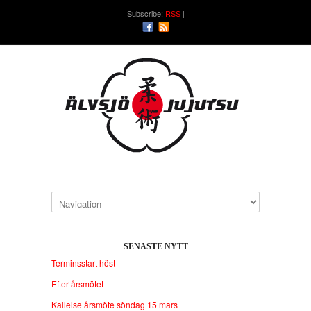
Subscribe:
RSS
SENASTE NYTT
Terminsstart höst
Efter årsmötet
Kallelse årsmöte söndag 15 mars