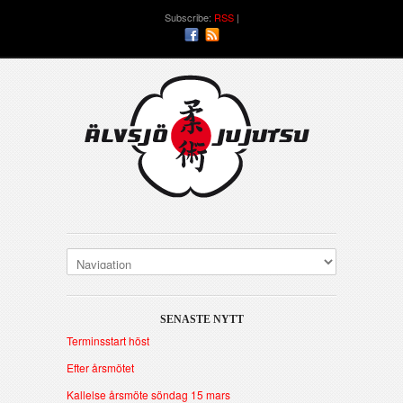
Subscribe:
RSS
SENASTE NYTT
Terminsstart höst
Efter årsmötet
Kallelse årsmöte söndag 15 mars