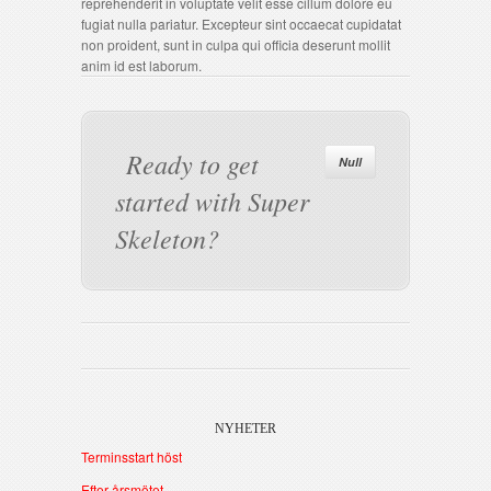
reprehenderit in voluptate velit esse cillum dolore eu
fugiat nulla pariatur. Excepteur sint occaecat cupidatat
non proident, sunt in culpa qui officia deserunt mollit
anim id est laborum.
Ready to get
Null
started with Super
Skeleton?
NYHETER
Terminsstart höst
Efter årsmötet