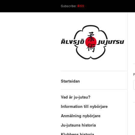
Subscribe:
RSS
F
Startsidan
Vad är ju-jutsu?
Information till nybörjare
Anmälning nybörjare
Ju-jutsuns historia
Klubbens historia