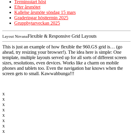
Terminsstart höst
Efter årsmötet
Kallelse årsmöte söndag 15 mars
Graderingar hösttermin 2025
Gruppbytarveckan 2025
Flexible & Responsive Grid Layouts
Layout Nirvana
This is just an example of how flexible the 960.GS grid is… (go
ahead, try resizing your browser!). The idea here is simple: One
template, multiple layouts served up for all sorts of different screen
sizes, resolutions, even devices. Works like a charm on mobile
phones and tablets too. Even the navigation bar knows when the
screen gets to small. Kawwahbunga!!!
x
x
x
x
x
x
x
x