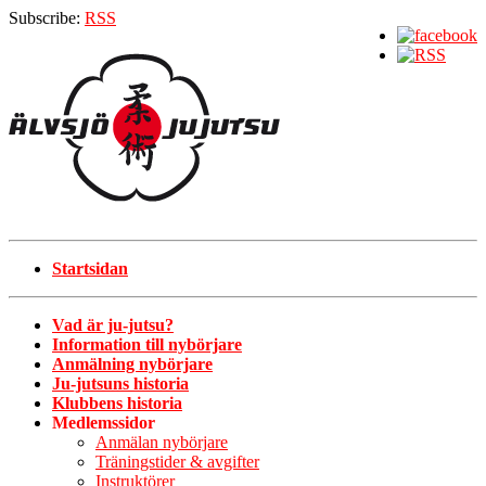
Subscribe:
RSS
Startsidan
Vad är ju-jutsu?
Information till nybörjare
Anmälning nybörjare
Ju-jutsuns historia
Klubbens historia
Medlemssidor
Anmälan nybörjare
Träningstider & avgifter
Instruktörer