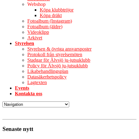
Webshop
Köpa klubbtröjor
Köpa dräkt
Fotoalbum (Instagram)
Fotoalbum (äldre)
Videoklipp
Arkivet
Styrelsen
Styrelsen & övriga ansvarsposter
Protokoll från styrelsemöten
Stadgar för Älvsjö ju-jutsuklubb
Policy för Älvsjö ju-jutsuklubb
Likabehandlingsplan
Datasäkerhetspolicy
Lagtexten
Events
Kontakta oss
Senaste nytt