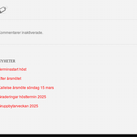
ommentarer inaktiverade.
NYHETER
erminsstart höst
fter årsmötet
allelse årsmöte söndag 15 mars
raderingar hösttermin 2025
Gruppbytarveckan 2025