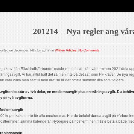
201214 – Nya regler ang våra
osted on december 14th, by admin in
Written Articles
.
No Comments
ga krav från Riksidrottsförbundet måste vi med start från vårterminen 2021 dela up
räningsavgift. Vi har alltid haft det så men inte på det sätt som RF kräver. De nya reg
an vara olika men sett till hela året så är den totala summan lika som tidigare.
vgiften består av två delar, en medlemsavgift plus en träningsavgift. Du behöv
v de två avgifterna.
Medlemsavgift
00 kr per kalenderår för alla medlemmar. Har du betalat denna avgift på vårtermine
östterminen samma kalenderår. Nybörjare på höstterminen måste betala både medl
räningsavgift