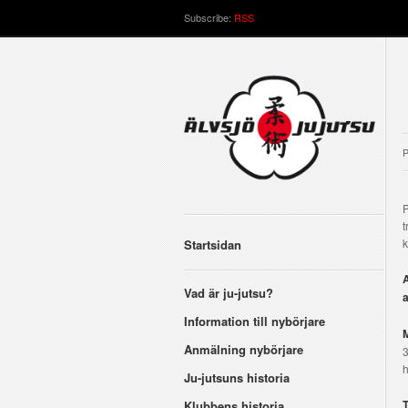
Subscribe:
RSS
P
P
t
k
Startsidan
A
Vad är ju-jutsu?
a
Information till nybörjare
Anmälning nybörjare
3
h
Ju-jutsuns historia
T
Klubbens historia