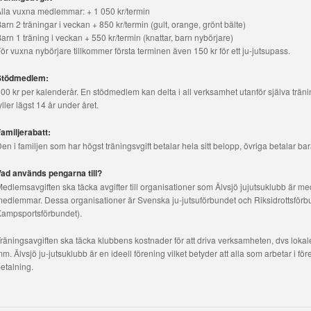
lla vuxna medlemmar: + 1 050 kr/termin
arn 2 träningar i veckan + 850 kr/termin (gult, orange, grönt bälte)
arn 1 träning i veckan + 550 kr/termin (knattar, barn nybörjare)
ör vuxna nybörjare tillkommer första terminen även 150 kr för ett ju-jutsupass.
Stödmedlem:
00 kr per kalenderår. En stödmedlem kan delta i all verksamhet utanför själva trän
yller lägst 14 år under året.
amiljerabatt:
en i familjen som har högst träningsvgift betalar hela sitt belopp, övriga betalar ba
ad används pengarna till?
edlemsavgiften ska täcka avgifter till organisationer som Älvsjö jujutsuklubb är m
edlemmar. Dessa organisationer är Svenska ju-jutsuförbundet och Riksidrottsfö
ampsportsförbundet).
räningsavgiften ska täcka klubbens kostnader för att driva verksamheten, dvs lokalen
m. Älvsjö ju-jutsuklubb är en ideell förening vilket betyder att alla som arbetar i för
etalning.