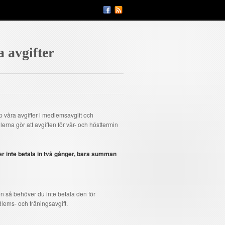
 avgifter
p våra avgifter i medlemsavgift och
lerna gör att avgiften för vår- och hösttermin
er inte betala in två gånger, bara summan
n så behöver du inte betala den för
ems- och träningsavgift.