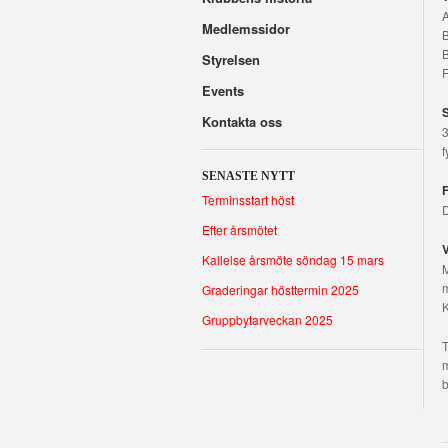
A
Medlemssidor
B
B
Styrelsen
F
Events
Kontakta oss
3
f
SENASTE NYTT
F
Terminsstart höst
D
Efter årsmötet
V
Kallelse årsmöte söndag 15 mars
M
m
Graderingar hösttermin 2025
K
Gruppbytarveckan 2025
T
m
b